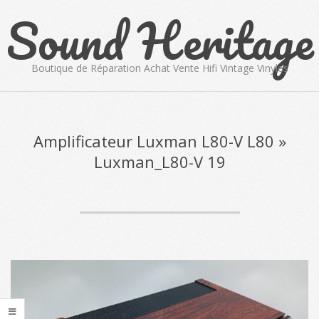
Sound Heritage
Skip
to
content
Boutique de Réparation Achat Vente Hifi Vintage Vinyles
Primary
Navigation
Menu
Amplificateur Luxman L80-V L80 »
Luxman_L80-V 19