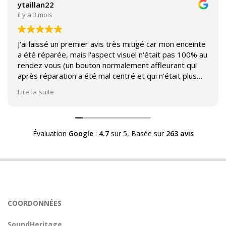
ytaillan22
il y a 3 mois
J'ai laissé un premier avis très mitigé car mon enceinte
a été réparée, mais l'aspect visuel n'était pas 100% au
rendez vous (un bouton normalement affleurant qui
après réparation a été mal centré et qui n'était plus
affleurant).
Lire la suite
Suite à mon commentaire j'ai été appelé par Sound
Héritage afin d'échanger sur mon expérience et on
m'a fourni des explications sur le pourquoi cet aspect
Évaluation
Google
:
4.7
sur 5,
Basée sur
263 avis
visuel.
Après explication il s'avère que le switch de mon
enceinte n'est plus fabriqué (et donc vendu) et que
l'entreprise a adapté un switch du marché sur mon
enceinte.
Avoir ce genre d'explication est utile et valorisant pour
COORDONNÉES
l'entreprise, n'hésitez pas à en parler lorsque vous
rendez le matériel.
SoundHeritage