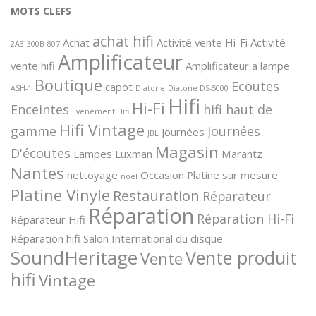
MOTS CLEFS
achat hifi
Achat
Activité vente Hi-Fi
Activité
2A3
300B
807
Amplificateur
vente hifi
Amplificateur a lampe
Boutique
Ecoutes
capot
ASH-1
Diatone
Diatone DS-5000
Hifi
Hi-Fi
Enceintes
hifi haut de
Evenement Hifi
Hifi Vintage
gamme
Journées
Journées
JBL
Magasin
D'écoutes
Lampes
Luxman
Marantz
Nantes
nettoyage
Occasion
Platine sur mesure
noël
Platine Vinyle
Restauration
Réparateur
Réparation
Réparation Hi-Fi
Réparateur Hifi
Réparation hifi
Salon International du disque
SoundHeritage
Vente produit
Vente
hifi
Vintage