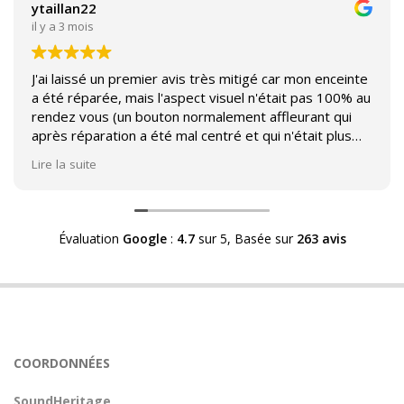
ytaillan22
il y a 3 mois
J'ai laissé un premier avis très mitigé car mon enceinte
a été réparée, mais l'aspect visuel n'était pas 100% au
rendez vous (un bouton normalement affleurant qui
après réparation a été mal centré et qui n'était plus
affleurant).
Lire la suite
Suite à mon commentaire j'ai été appelé par Sound
Héritage afin d'échanger sur mon expérience et on
m'a fourni des explications sur le pourquoi cet aspect
Évaluation
Google
:
4.7
sur 5,
Basée sur
263 avis
visuel.
Après explication il s'avère que le switch de mon
enceinte n'est plus fabriqué (et donc vendu) et que
l'entreprise a adapté un switch du marché sur mon
enceinte.
Avoir ce genre d'explication est utile et valorisant pour
COORDONNÉES
l'entreprise, n'hésitez pas à en parler lorsque vous
rendez le matériel.
SoundHeritage