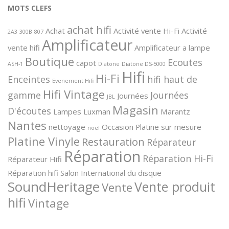
MOTS CLEFS
achat hifi
Achat
Activité vente Hi-Fi
Activité
2A3
300B
807
Amplificateur
vente hifi
Amplificateur a lampe
Boutique
Ecoutes
capot
ASH-1
Diatone
Diatone DS-5000
Hifi
Hi-Fi
Enceintes
hifi haut de
Evenement Hifi
Hifi Vintage
gamme
Journées
Journées
JBL
Magasin
D'écoutes
Lampes
Luxman
Marantz
Nantes
nettoyage
Occasion
Platine sur mesure
noël
Platine Vinyle
Restauration
Réparateur
Réparation
Réparation Hi-Fi
Réparateur Hifi
Réparation hifi
Salon International du disque
SoundHeritage
Vente produit
Vente
hifi
Vintage