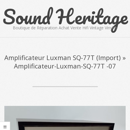
Sound Heritage
Skip
to
content
Boutique de Réparation Achat Vente Hifi Vintage Vinyles
Primary
Navigation
Menu
Amplificateur Luxman SQ-77T (Import) »
Amplificateur-Luxman-SQ-77T -07