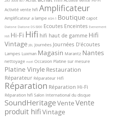
2A3
300B
807
Amplificateur
Activité vente hifi
Boutique
Amplificateur a lampe
capot
ASH-1
Ecoutes
Enceintes
Diatone
Diatone DS-5000
Evenement
Hifi
Hi-Fi
Hifi
hifi haut de gamme
Hifi
Vintage
Journées D'écoutes
Journées
JBL
Magasin
Nantes
Lampes
Luxman
Marantz
nettoyage
Occasion
Platine sur mesure
noël
Platine Vinyle
Restauration
Réparateur
Réparateur Hifi
Réparation
Réparation Hi-Fi
Réparation hifi
Salon International du disque
SoundHeritage
Vente
Vente
produit hifi
Vintage