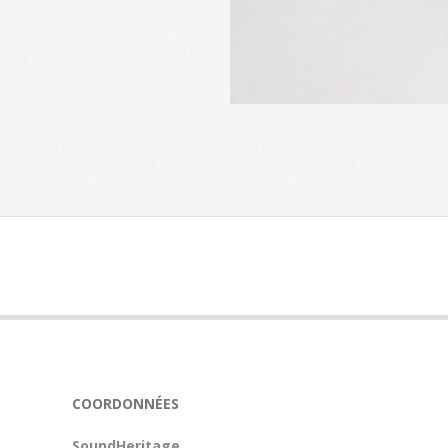
2025-
03-
17
COORDONNÉES
SoundHeritage