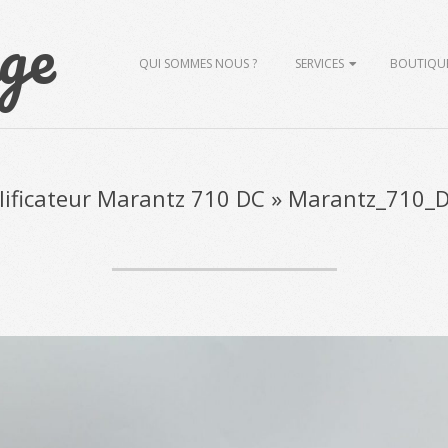
ge
Primary
QUI SOMMES NOUS ?
SERVICES
BOUTIQU
Navigation
Menu
ificateur Marantz 710 DC »
Marantz_710_D