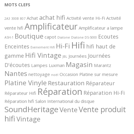
MOTS CLEFS
achat hifi
Achat
Activité vente Hi-Fi
Activité
2A3
300B
807
Amplificateur
vente hifi
Amplificateur a lampe
Boutique
Ecoutes
capot
ASH-1
Diatone
Diatone DS-5000
Hifi
Hi-Fi
Enceintes
hifi haut de
Evenement Hifi
Hifi Vintage
gamme
Journées
Journées
JBL
Magasin
D'écoutes
Lampes
Luxman
Marantz
Nantes
nettoyage
Occasion
Platine sur mesure
noël
Platine Vinyle
Restauration
Réparateur
Réparation
Réparation Hi-Fi
Réparateur Hifi
Réparation hifi
Salon International du disque
SoundHeritage
Vente produit
Vente
hifi
Vintage