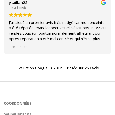
ytaillan22
il y a 3 mois
J'ai laissé un premier avis très mitigé car mon enceinte
a été réparée, mais l'aspect visuel n'était pas 100% au
rendez vous (un bouton normalement affleurant qui
après réparation a été mal centré et qui n'était plus
affleurant).
Lire la suite
Suite à mon commentaire j'ai été appelé par Sound
Héritage afin d'échanger sur mon expérience et on
m'a fourni des explications sur le pourquoi cet aspect
Évaluation
Google
:
4.7
sur 5,
Basée sur
263 avis
visuel.
Après explication il s'avère que le switch de mon
enceinte n'est plus fabriqué (et donc vendu) et que
l'entreprise a adapté un switch du marché sur mon
enceinte.
Avoir ce genre d'explication est utile et valorisant pour
COORDONNÉES
l'entreprise, n'hésitez pas à en parler lorsque vous
rendez le matériel.
SoundHeritage