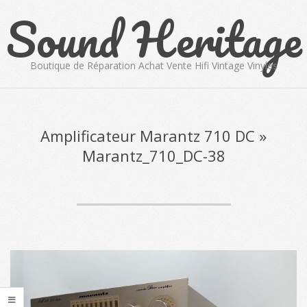
Sound Heritage
Skip
to
content
Boutique de Réparation Achat Vente Hifi Vintage Vinyles
Primary
Navigation
Menu
Amplificateur Marantz 710 DC »
Marantz_710_DC-38