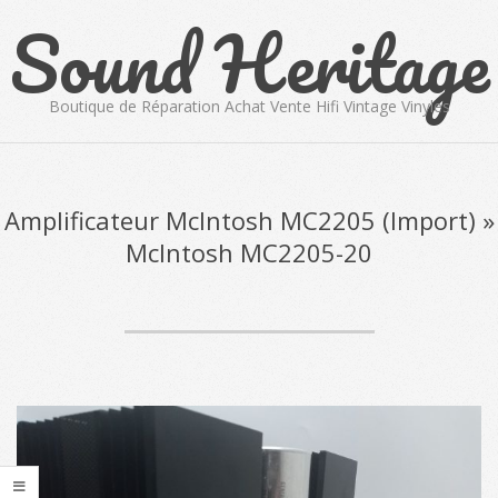
Sound Heritage
Skip
to
content
Boutique de Réparation Achat Vente Hifi Vintage Vinyles
Primary
Navigation
Menu
Amplificateur McIntosh MC2205 (Import) »
McIntosh MC2205-20