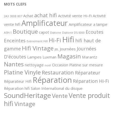
MOTS CLEFS
achat hifi
Achat
Activité vente Hi-Fi
Activité
2A3
300B
807
Amplificateur
vente hifi
Amplificateur a lampe
Boutique
Ecoutes
capot
ASH-1
Diatone
Diatone DS-5000
Hifi
Hi-Fi
Enceintes
hifi haut de
Evenement Hifi
Hifi Vintage
gamme
Journées
Journées
JBL
Magasin
D'écoutes
Lampes
Luxman
Marantz
Nantes
nettoyage
Occasion
Platine sur mesure
noël
Platine Vinyle
Restauration
Réparateur
Réparation
Réparation Hi-Fi
Réparateur Hifi
Réparation hifi
Salon International du disque
SoundHeritage
Vente produit
Vente
hifi
Vintage