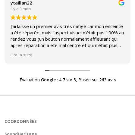
ytaillan22
il y a 3 mois
J'ai laissé un premier avis très mitigé car mon enceinte
a été réparée, mais l'aspect visuel n'était pas 100% au
rendez vous (un bouton normalement affleurant qui
après réparation a été mal centré et qui n'était plus
affleurant).
Lire la suite
Suite à mon commentaire j'ai été appelé par Sound
Héritage afin d'échanger sur mon expérience et on
m'a fourni des explications sur le pourquoi cet aspect
Évaluation
Google
:
4.7
sur 5,
Basée sur
263 avis
visuel.
Après explication il s'avère que le switch de mon
enceinte n'est plus fabriqué (et donc vendu) et que
l'entreprise a adapté un switch du marché sur mon
enceinte.
Avoir ce genre d'explication est utile et valorisant pour
COORDONNÉES
l'entreprise, n'hésitez pas à en parler lorsque vous
rendez le matériel.
SoundHeritage