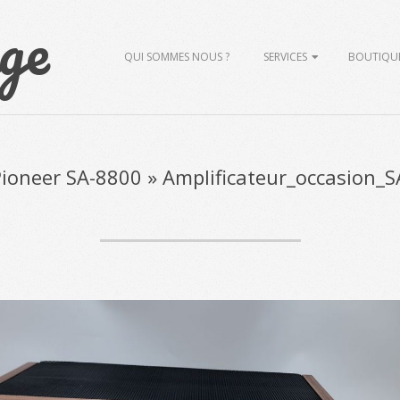
ge
Primary
QUI SOMMES NOUS ?
SERVICES
BOUTIQU
Navigation
Menu
Pioneer SA-8800 »
Amplificateur_occasion_