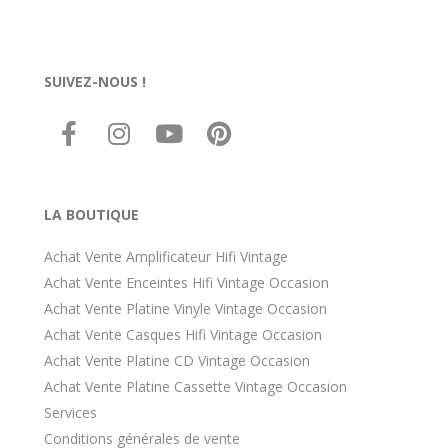
énormément à votre matéri
rétro- soit vous avez dû HD
mérite une révision. Pas faci
trouver des connaissances 
SUIVEZ-NOUS !
compétences après la
désindustrialisation de la Fr
ce à coût forfaitaire cpt tenu
valeur "économique" des art
des années 70, par exemple
ds une moyenne gamme de 
époque. C est le parcours d
LA BOUTIQUE
combattant.
Achat Vente Amplificateur Hifi Vintage
Achat Vente Enceintes Hifi Vintage Occasion
Achat Vente Platine Vinyle Vintage Occasion
Achat Vente Casques Hifi Vintage Occasion
Achat Vente Platine CD Vintage Occasion
Achat Vente Platine Cassette Vintage Occasion
Services
Conditions générales de vente