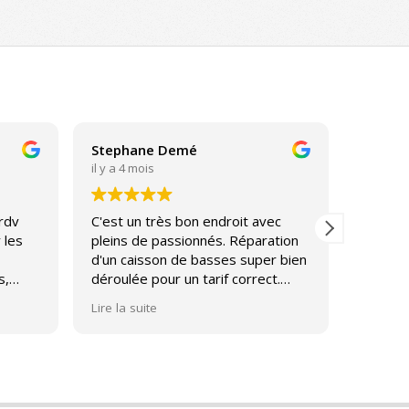
Stephane Demé
Sebast
il y a 4 mois
il y a 4 
 rdv
C'est un très bon endroit avec
Très bo
 les
pleins de passionnés. Réparation
l'écout
d'un caisson de basses super bien
Entière
s,
déroulée pour un tarif correct.
service
Journée découverte des enceintes
Lire la suite
tôt
Diatone magnifique avec un
échange entre passionnés de hifi.
de
Merci beaucoup de ces bons
i
moments.
tenez