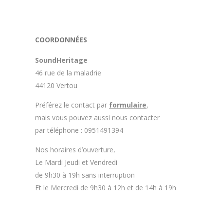
appelé par Sound Héritage afin
d'échanger sur mon expérience et
on m'a fourni des explications sur
le pourquoi cet aspect visuel.
COORDONNÉES
Après explication il s'avère que le
switch de mon enceinte n'est plus
SoundHeritage
fabriqué (et donc vendu) et que
46 rue de la maladrie
l'entreprise a adapté un switch du
marché sur mon enceinte.
44120 Vertou
Avoir ce genre d'explication est
Préférez le contact par
formulaire
,
utile et valorisant pour
mais vous pouvez aussi nous contacter
l'entreprise, n'hésitez pas à en
par téléphone : 0951491394
parler lorsque vous rendez le
matériel.
Nos horaires d’ouverture,
Le Mardi Jeudi et Vendredi
de 9h30 à 19h sans interruption
Et le Mercredi de 9h30 à 12h et de 14h à 19h