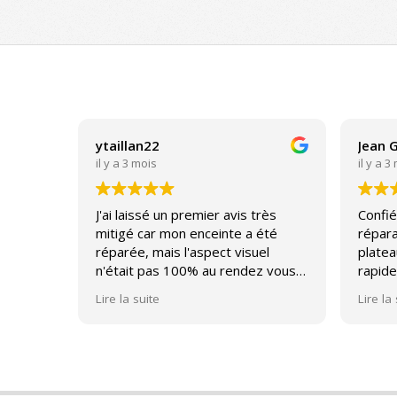
2025-
07-
03
ytaillan22
Jean 
il y a 3 mois
il y a 3
J'ai laissé un premier avis très
Confié
mitigé car mon enceinte a été
répara
réparée, mais l'aspect visuel
platea
n'était pas 100% au rendez vous
rapide
(un bouton normalement
impecc
Lire la suite
Lire la
affleurant qui après réparation a
été mal centré et qui n'était plus
affleurant).
Suite à mon commentaire j'ai été