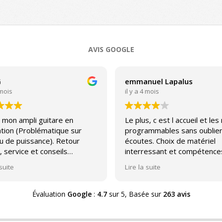
AVIS GOOGLE
G
emmanuel Lapalus
 mois
il y a 4 mois
 mon ampli guitare en
Le plus, c est l accueil et les
tion (Problématique sur
programmables sans oublier
u de puissance). Retour
écoutes. Choix de matériel
, service et conseils
interressant et compétence
able.
avec un peu pour toutes les
 suite
Lire la suite
bourses. Par contre, sav plu
orienté HDG concernant le
matériel rétro-. Problèmes 
Évaluation
Google
:
4.7
sur 5,
Basée sur
263 avis
résultats malgré une note qu
monte vite. Donc soit vous 