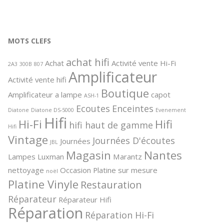
el
G qui
le de
et
MOTS CLEFS
ance et
achat hifi
Achat
Activité vente Hi-Fi
 de la
2A3
300B
807
Amplificateur
icles
Activité vente hifi
 et ce
Boutique
Amplificateur a lampe
capot
l
ASH-1
u
Ecoutes
Enceintes
Diatone
Diatone DS-5000
Evenement
Hifi
Hi-Fi
Hifi
hifi haut de gamme
Hifi
Vintage
Journées D'écoutes
Journées
JBL
Magasin
Nantes
Lampes
Luxman
Marantz
nettoyage
Occasion
Platine sur mesure
noël
Platine Vinyle
Restauration
Réparateur
Réparateur Hifi
Réparation
Réparation Hi-Fi