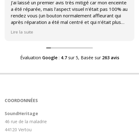
J'ai laissé un premier avis très mitigé car mon enceinte
a été réparée, mais l'aspect visuel n'était pas 100% au
rendez vous (un bouton normalement affleurant qui
après réparation a été mal centré et qui n'était plus
affleurant).
Lire la suite
Suite à mon commentaire j'ai été appelé par Sound
Héritage afin d'échanger sur mon expérience et on
m'a fourni des explications sur le pourquoi cet aspect
Évaluation
Google
:
4.7
sur 5,
Basée sur
263 avis
visuel.
Après explication il s'avère que le switch de mon
enceinte n'est plus fabriqué (et donc vendu) et que
l'entreprise a adapté un switch du marché sur mon
enceinte.
Avoir ce genre d'explication est utile et valorisant pour
COORDONNÉES
l'entreprise, n'hésitez pas à en parler lorsque vous
rendez le matériel.
SoundHeritage
46 rue de la maladrie
44120 Vertou