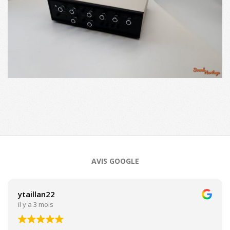
2025-
09-
04
AVIS GOOGLE
ytaillan22
il y a 3 mois