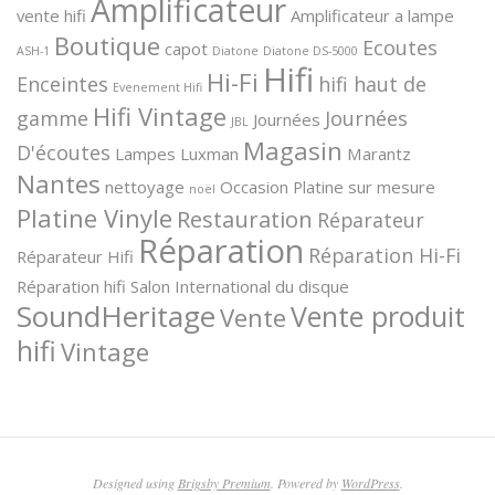
Amplificateur
vente hifi
Amplificateur a lampe
Boutique
Ecoutes
capot
ASH-1
Diatone
Diatone DS-5000
Hifi
Hi-Fi
Enceintes
hifi haut de
Evenement Hifi
Hifi Vintage
gamme
Journées
Journées
JBL
Magasin
D'écoutes
Lampes
Luxman
Marantz
Nantes
nettoyage
Occasion
Platine sur mesure
noël
Platine Vinyle
Restauration
Réparateur
Réparation
Réparation Hi-Fi
Réparateur Hifi
Réparation hifi
Salon International du disque
SoundHeritage
Vente produit
Vente
hifi
Vintage
Designed using
Brigsby Premium
. Powered by
WordPress
.