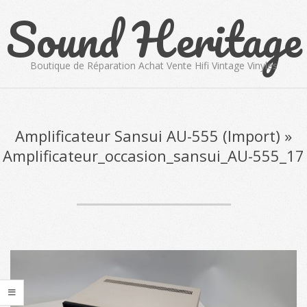
Sound Heritage
Skip
to
content
Boutique de Réparation Achat Vente Hifi Vintage Vinyles
Primary
Navigation
Menu
Amplificateur Sansui AU-555 (Import) »
Amplificateur_occasion_sansui_AU-555_17