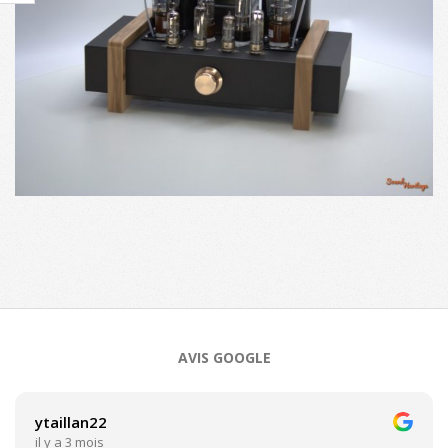
2021-
12-
15
AVIS GOOGLE
ytaillan22
il y a 3 mois