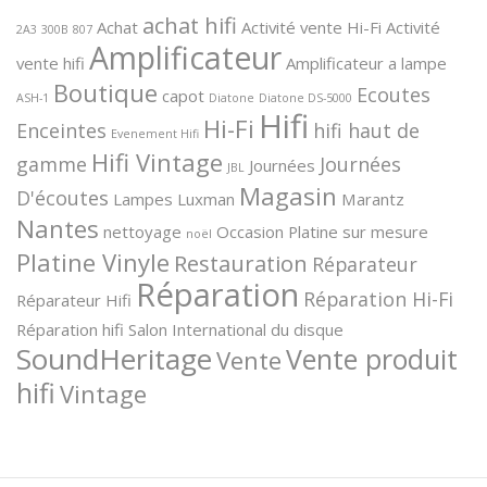
achat hifi
Achat
Activité vente Hi-Fi
Activité
2A3
300B
807
Amplificateur
vente hifi
Amplificateur a lampe
Boutique
Ecoutes
capot
ASH-1
Diatone
Diatone DS-5000
Hifi
Hi-Fi
Enceintes
hifi haut de
Evenement Hifi
Hifi Vintage
gamme
Journées
Journées
JBL
Magasin
D'écoutes
Lampes
Luxman
Marantz
Nantes
nettoyage
Occasion
Platine sur mesure
noël
Platine Vinyle
Restauration
Réparateur
Réparation
Réparation Hi-Fi
Réparateur Hifi
Réparation hifi
Salon International du disque
SoundHeritage
Vente produit
Vente
hifi
Vintage