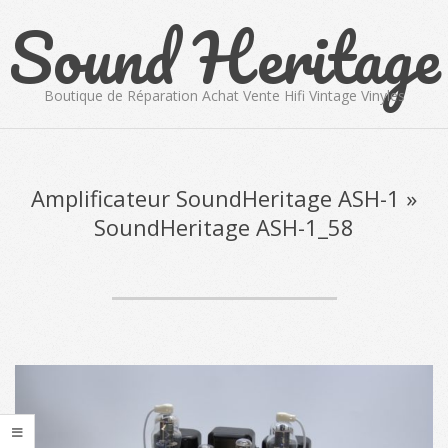
Sound Heritage
Skip
to
content
Boutique de Réparation Achat Vente Hifi Vintage Vinyles
Primary
Navigation
Menu
Amplificateur SoundHeritage ASH-1 »
SoundHeritage ASH-1_58