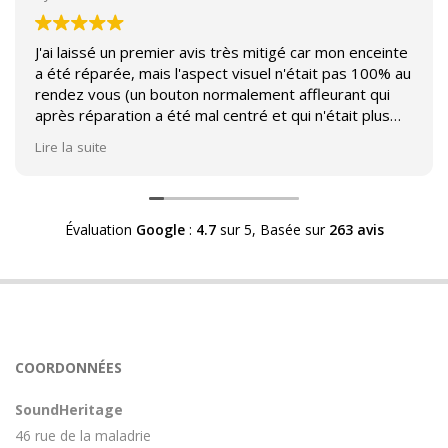
J'ai laissé un premier avis très mitigé car mon enceinte
a été réparée, mais l'aspect visuel n'était pas 100% au
rendez vous (un bouton normalement affleurant qui
après réparation a été mal centré et qui n'était plus
affleurant).
Lire la suite
Suite à mon commentaire j'ai été appelé par Sound
Héritage afin d'échanger sur mon expérience et on
m'a fourni des explications sur le pourquoi cet aspect
Évaluation
Google
:
4.7
sur 5,
Basée sur
263 avis
visuel.
Après explication il s'avère que le switch de mon
enceinte n'est plus fabriqué (et donc vendu) et que
l'entreprise a adapté un switch du marché sur mon
enceinte.
Avoir ce genre d'explication est utile et valorisant pour
COORDONNÉES
l'entreprise, n'hésitez pas à en parler lorsque vous
rendez le matériel.
SoundHeritage
46 rue de la maladrie