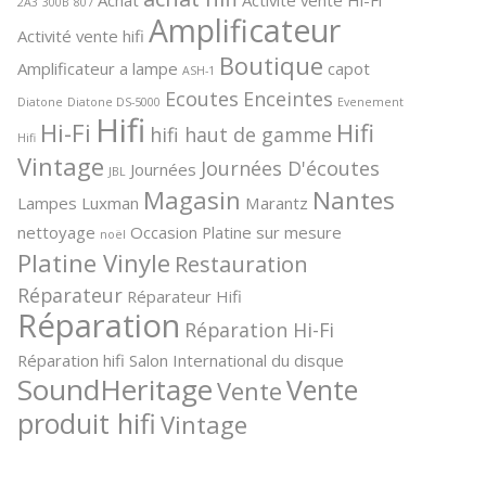
2A3
300B
807
Amplificateur
Activité vente hifi
Boutique
Amplificateur a lampe
capot
ASH-1
Ecoutes
Enceintes
Diatone
Diatone DS-5000
Evenement
Hifi
Hi-Fi
Hifi
hifi haut de gamme
Hifi
Vintage
Journées D'écoutes
Journées
JBL
Magasin
Nantes
Lampes
Luxman
Marantz
nettoyage
Occasion
Platine sur mesure
noël
Platine Vinyle
Restauration
Réparateur
Réparateur Hifi
Réparation
Réparation Hi-Fi
Réparation hifi
Salon International du disque
SoundHeritage
Vente
Vente
produit hifi
Vintage