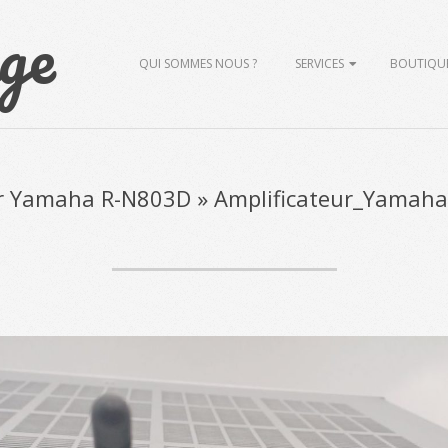
ge
Primary
QUI SOMMES NOUS ?
SERVICES
BOUTIQU
Navigation
Menu
ur Yamaha R-N803D »
Amplificateur_Yamah