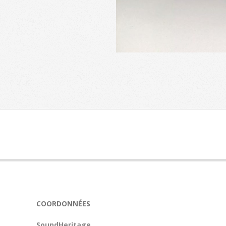
2024-
06-
24
COORDONNÉES
SoundHeritage