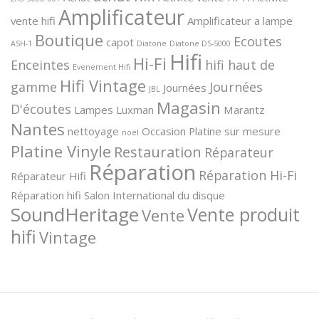
Amplificateur
vente hifi
Amplificateur a lampe
Boutique
Ecoutes
capot
ASH-1
Diatone
Diatone DS-5000
Hifi
Hi-Fi
Enceintes
hifi haut de
Evenement Hifi
Hifi Vintage
gamme
Journées
Journées
JBL
Magasin
D'écoutes
Lampes
Luxman
Marantz
Nantes
nettoyage
Occasion
Platine sur mesure
noël
Platine Vinyle
Restauration
Réparateur
Réparation
Réparation Hi-Fi
Réparateur Hifi
Réparation hifi
Salon International du disque
SoundHeritage
Vente produit
Vente
hifi
Vintage