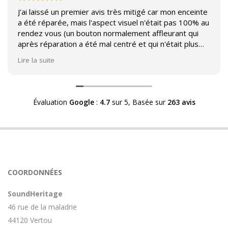
J'ai laissé un premier avis très mitigé car mon enceinte
a été réparée, mais l'aspect visuel n'était pas 100% au
rendez vous (un bouton normalement affleurant qui
après réparation a été mal centré et qui n'était plus
affleurant).
Lire la suite
Suite à mon commentaire j'ai été appelé par Sound
Héritage afin d'échanger sur mon expérience et on
m'a fourni des explications sur le pourquoi cet aspect
Évaluation
Google
:
4.7
sur 5,
Basée sur
263 avis
visuel.
Après explication il s'avère que le switch de mon
enceinte n'est plus fabriqué (et donc vendu) et que
l'entreprise a adapté un switch du marché sur mon
enceinte.
Avoir ce genre d'explication est utile et valorisant pour
COORDONNÉES
l'entreprise, n'hésitez pas à en parler lorsque vous
rendez le matériel.
SoundHeritage
46 rue de la maladrie
44120 Vertou