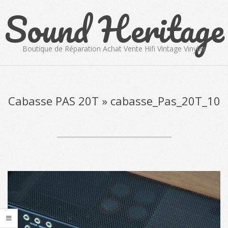
Sound Heritage
Skip
to
content
Boutique de Réparation Achat Vente Hifi Vintage Vinyles
Primary
Navigation
Menu
Cabasse PAS 20T »
cabasse_Pas_20T_10