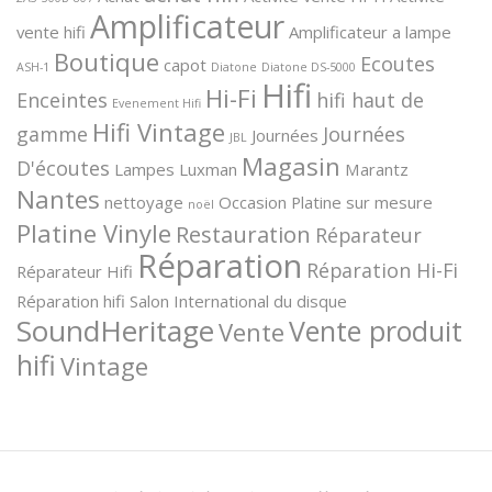
Amplificateur
vente hifi
Amplificateur a lampe
Boutique
Ecoutes
capot
ASH-1
Diatone
Diatone DS-5000
Hifi
Hi-Fi
Enceintes
hifi haut de
Evenement Hifi
Hifi Vintage
gamme
Journées
Journées
JBL
Magasin
D'écoutes
Lampes
Luxman
Marantz
Nantes
nettoyage
Occasion
Platine sur mesure
noël
Platine Vinyle
Restauration
Réparateur
Réparation
Réparation Hi-Fi
Réparateur Hifi
Réparation hifi
Salon International du disque
SoundHeritage
Vente produit
Vente
hifi
Vintage