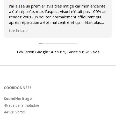
J'ai laissé un premier avis très mitigé car mon enceinte
a été réparée, mais l'aspect visuel n'était pas 100% au
rendez vous (un bouton normalement affleurant qui
après réparation a été mal centré et qui n'était plus
affleurant).
Lire la suite
Suite à mon commentaire j'ai été appelé par Sound
Héritage afin d'échanger sur mon expérience et on
m'a fourni des explications sur le pourquoi cet aspect
Évaluation
Google
:
4.7
sur 5,
Basée sur
263 avis
visuel.
Après explication il s'avère que le switch de mon
enceinte n'est plus fabriqué (et donc vendu) et que
l'entreprise a adapté un switch du marché sur mon
enceinte.
Avoir ce genre d'explication est utile et valorisant pour
COORDONNÉES
l'entreprise, n'hésitez pas à en parler lorsque vous
rendez le matériel.
SoundHeritage
46 rue de la maladrie
44120 Vertou