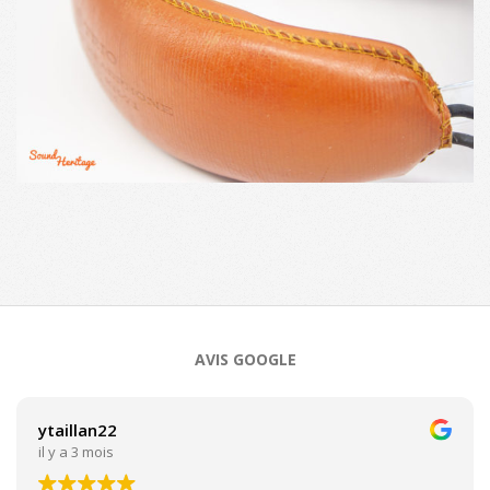
2021-
05-
12
AVIS GOOGLE
ytaillan22
il y a 3 mois