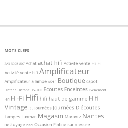
MOTS CLEFS
achat hifi
Achat
Activité vente Hi-Fi
2A3
300B
807
Amplificateur
Activité vente hifi
Boutique
Amplificateur a lampe
capot
ASH-1
Ecoutes
Enceintes
Diatone
Diatone DS-5000
Evenement
Hifi
Hi-Fi
Hifi
hifi haut de gamme
Hifi
Vintage
Journées D'écoutes
Journées
JBL
Magasin
Nantes
Lampes
Luxman
Marantz
nettoyage
Occasion
Platine sur mesure
noël