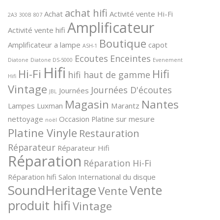
achat hifi
Achat
Activité vente Hi-Fi
2A3
300B
807
Amplificateur
Activité vente hifi
Boutique
Amplificateur a lampe
capot
ASH-1
Ecoutes
Enceintes
Diatone
Diatone DS-5000
Evenement
Hifi
Hi-Fi
Hifi
hifi haut de gamme
Hifi
Vintage
Journées D'écoutes
Journées
JBL
Magasin
Nantes
Lampes
Luxman
Marantz
nettoyage
Occasion
Platine sur mesure
noël
Platine Vinyle
Restauration
Réparateur
Réparateur Hifi
Réparation
Réparation Hi-Fi
Réparation hifi
Salon International du disque
SoundHeritage
Vente
Vente
produit hifi
Vintage