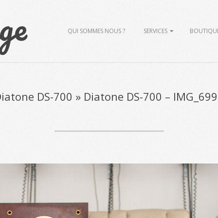
ge
Primary
QUI SOMMES NOUS ?
SERVICES
BOUTIQU
Navigation
Menu
iatone DS-700 »
Diatone DS-700 – IMG_69