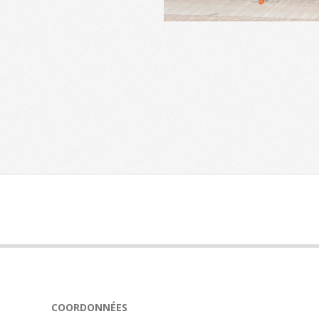
2021-
05-
18
COORDONNÉES