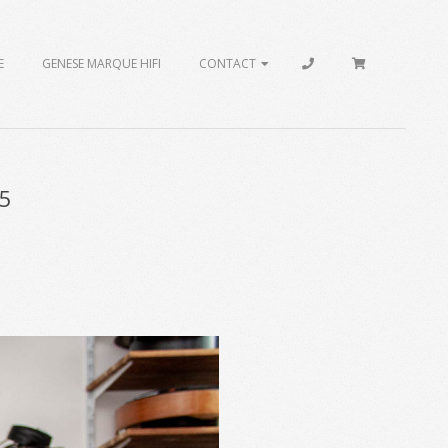
E
GENESE MARQUE HIFI
CONTACT
95