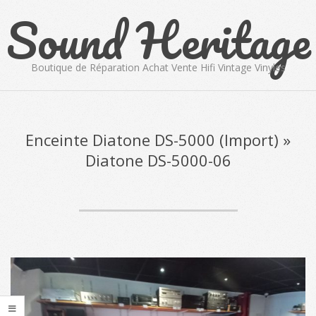
Sound Heritage
Skip
to
content
Boutique de Réparation Achat Vente Hifi Vintage Vinyles
Primary
Navigation
Menu
Enceinte Diatone DS-5000 (Import) »
Diatone DS-5000-06