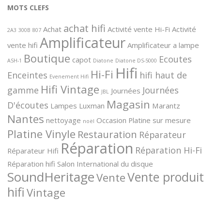
MOTS CLEFS
achat hifi
Achat
Activité vente Hi-Fi
Activité
2A3
300B
807
Amplificateur
vente hifi
Amplificateur a lampe
Boutique
Ecoutes
capot
ASH-1
Diatone
Diatone DS-5000
Hifi
Hi-Fi
Enceintes
hifi haut de
Evenement Hifi
Hifi Vintage
gamme
Journées
Journées
JBL
Magasin
D'écoutes
Lampes
Luxman
Marantz
Nantes
nettoyage
Occasion
Platine sur mesure
noël
Platine Vinyle
Restauration
Réparateur
Réparation
Réparation Hi-Fi
Réparateur Hifi
Réparation hifi
Salon International du disque
SoundHeritage
Vente produit
Vente
hifi
Vintage