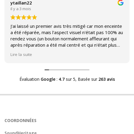
ytaillan22
il y a 3 mois
J'ai laissé un premier avis très mitigé car mon enceinte
a été réparée, mais l'aspect visuel n'était pas 100% au
rendez vous (un bouton normalement affleurant qui
après réparation a été mal centré et qui n'était plus
affleurant).
Lire la suite
Suite à mon commentaire j'ai été appelé par Sound
Héritage afin d'échanger sur mon expérience et on
m'a fourni des explications sur le pourquoi cet aspect
Évaluation
Google
:
4.7
sur 5,
Basée sur
263 avis
visuel.
Après explication il s'avère que le switch de mon
enceinte n'est plus fabriqué (et donc vendu) et que
l'entreprise a adapté un switch du marché sur mon
enceinte.
Avoir ce genre d'explication est utile et valorisant pour
COORDONNÉES
l'entreprise, n'hésitez pas à en parler lorsque vous
rendez le matériel.
SoundHeritage