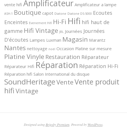
Amplificateur
vente hifi
Amplificateur a lampe
Boutique
Ecoutes
capot
ASH-1
Diatone
Diatone DS-5000
Hifi
Hi-Fi
Enceintes
hifi haut de
Evenement Hifi
Hifi Vintage
gamme
Journées
Journées
JBL
Magasin
D'écoutes
Lampes
Luxman
Marantz
Nantes
nettoyage
Occasion
Platine sur mesure
noël
Platine Vinyle
Restauration
Réparateur
Réparation
Réparation Hi-Fi
Réparateur Hifi
Réparation hifi
Salon International du disque
SoundHeritage
Vente produit
Vente
hifi
Vintage
Designed using
Brigsby Premium
. Powered by
WordPress
.