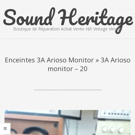
Sound Heritage
Skip
to
content
Boutique de Réparation Achat Vente Hifi Vintage Vinyles
Primary
Navigation
Menu
Enceintes 3A Arioso Monitor »
3A Arioso
monitor – 20