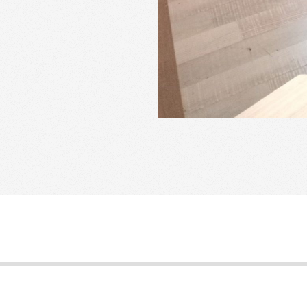
2023-
04-
07