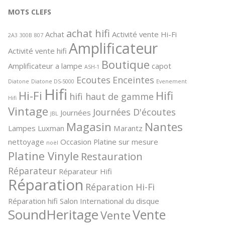
MOTS CLEFS
achat hifi
Achat
Activité vente Hi-Fi
2A3
300B
807
Amplificateur
Activité vente hifi
Boutique
Amplificateur a lampe
capot
ASH-1
Ecoutes
Enceintes
Diatone
Diatone DS-5000
Evenement
Hifi
Hi-Fi
Hifi
hifi haut de gamme
Hifi
Vintage
Journées D'écoutes
Journées
JBL
Magasin
Nantes
Lampes
Luxman
Marantz
nettoyage
Occasion
Platine sur mesure
noël
Platine Vinyle
Restauration
Réparateur
Réparateur Hifi
Réparation
Réparation Hi-Fi
Réparation hifi
Salon International du disque
SoundHeritage
Vente
Vente