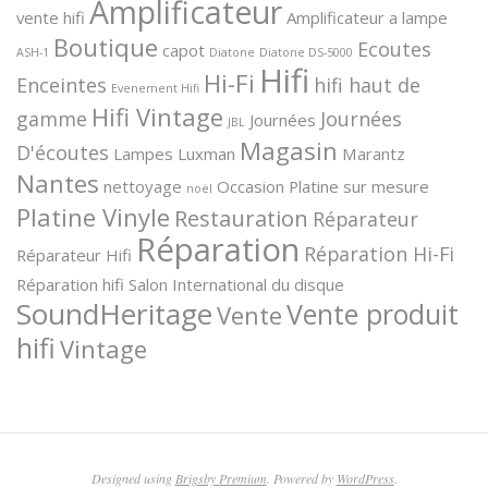
Amplificateur
vente hifi
Amplificateur a lampe
Boutique
Ecoutes
capot
ASH-1
Diatone
Diatone DS-5000
Hifi
Hi-Fi
Enceintes
hifi haut de
Evenement Hifi
Hifi Vintage
gamme
Journées
Journées
JBL
Magasin
D'écoutes
Lampes
Luxman
Marantz
Nantes
nettoyage
Occasion
Platine sur mesure
noël
Platine Vinyle
Restauration
Réparateur
Réparation
Réparation Hi-Fi
Réparateur Hifi
Réparation hifi
Salon International du disque
SoundHeritage
Vente produit
Vente
hifi
Vintage
Designed using
Brigsby Premium
. Powered by
WordPress
.