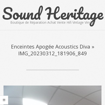
Sound Heritage
Skip
to
content
Boutique de Réparation Achat Vente Hifi Vintage Vinyles
Primary
Navigation
Menu
Enceintes Apogée Acoustics Diva »
IMG_20230312_181906_849