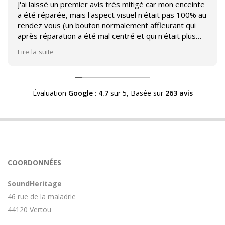
J'ai laissé un premier avis très mitigé car mon enceinte
a été réparée, mais l'aspect visuel n'était pas 100% au
rendez vous (un bouton normalement affleurant qui
après réparation a été mal centré et qui n'était plus
affleurant).
Lire la suite
Suite à mon commentaire j'ai été appelé par Sound
Héritage afin d'échanger sur mon expérience et on
m'a fourni des explications sur le pourquoi cet aspect
Évaluation
Google
:
4.7
sur 5,
Basée sur
263 avis
visuel.
Après explication il s'avère que le switch de mon
enceinte n'est plus fabriqué (et donc vendu) et que
l'entreprise a adapté un switch du marché sur mon
enceinte.
Avoir ce genre d'explication est utile et valorisant pour
COORDONNÉES
l'entreprise, n'hésitez pas à en parler lorsque vous
rendez le matériel.
SoundHeritage
46 rue de la maladrie
44120 Vertou