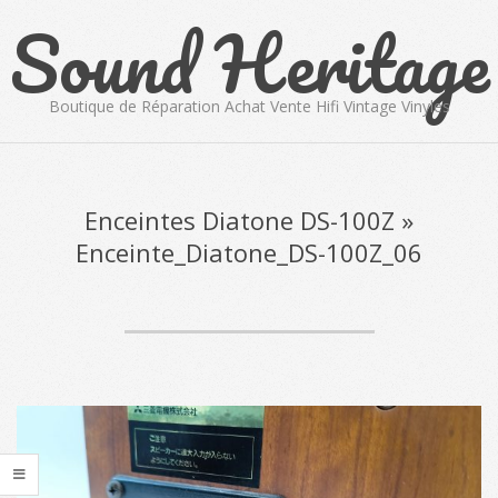
Sound Heritage
Skip
to
content
Boutique de Réparation Achat Vente Hifi Vintage Vinyles
Primary
Navigation
Menu
Enceintes Diatone DS-100Z »
Enceinte_Diatone_DS-100Z_06