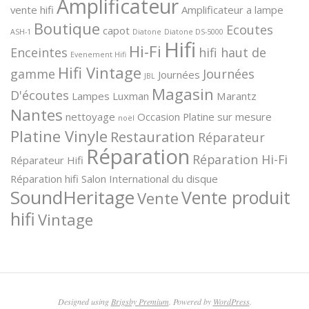
Amplificateur
vente hifi
Amplificateur a lampe
Boutique
Ecoutes
capot
ASH-1
Diatone
Diatone DS-5000
Hifi
Hi-Fi
Enceintes
hifi haut de
Evenement Hifi
Hifi Vintage
gamme
Journées
Journées
JBL
Magasin
D'écoutes
Lampes
Luxman
Marantz
Nantes
nettoyage
Occasion
Platine sur mesure
noël
Platine Vinyle
Restauration
Réparateur
Réparation
Réparation Hi-Fi
Réparateur Hifi
Réparation hifi
Salon International du disque
SoundHeritage
Vente produit
Vente
hifi
Vintage
Designed using
Brigsby Premium
. Powered by
WordPress
.