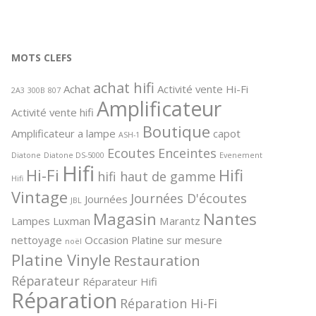
el
G qui
le de
et
MOTS CLEFS
ance et
achat hifi
Achat
Activité vente Hi-Fi
 de la
2A3
300B
807
Amplificateur
icles
Activité vente hifi
 et ce
Boutique
Amplificateur a lampe
capot
l
ASH-1
u
Ecoutes
Enceintes
Diatone
Diatone DS-5000
Evenement
Hifi
Hi-Fi
Hifi
hifi haut de gamme
Hifi
Vintage
Journées D'écoutes
Journées
JBL
Magasin
Nantes
Lampes
Luxman
Marantz
nettoyage
Occasion
Platine sur mesure
noël
Platine Vinyle
Restauration
Réparateur
Réparateur Hifi
Réparation
Réparation Hi-Fi