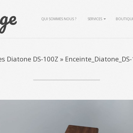
ge
Primary
QUI SOMMES NOUS ?
SERVICES
BOUTIQU
Navigation
Menu
es Diatone DS-100Z »
Enceinte_Diatone_DS