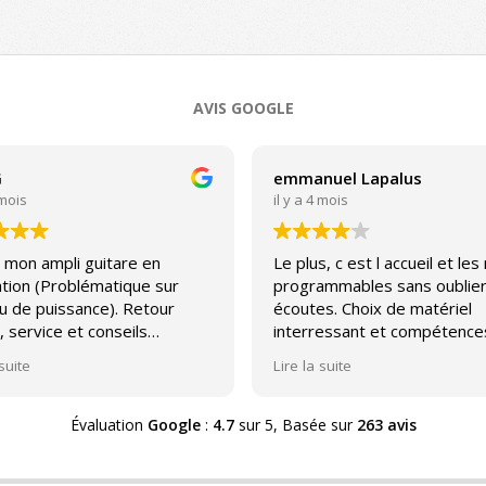
AVIS GOOGLE
G
emmanuel Lapalus
 mois
il y a 4 mois
 mon ampli guitare en
Le plus, c est l accueil et les
tion (Problématique sur
programmables sans oublier
u de puissance). Retour
écoutes. Choix de matériel
, service et conseils
interressant et compétence
able.
avec un peu pour toutes les
 suite
Lire la suite
bourses. Par contre, sav plu
orienté HDG concernant le
matériel rétro-. Problèmes 
Évaluation
Google
:
4.7
sur 5,
Basée sur
263 avis
résultats malgré une note qu
monte vite. Donc soit vous 