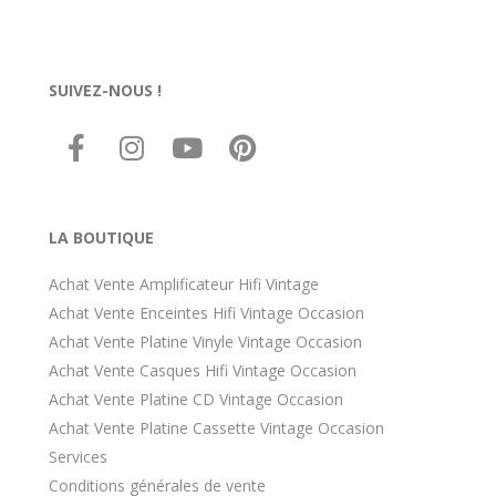
énormément à votre matéri
rétro- soit vous avez dû HD
mérite une révision. Pas faci
trouver des connaissances 
SUIVEZ-NOUS !
compétences après la
désindustrialisation de la Fr
ce à coût forfaitaire cpt tenu
valeur "économique" des art
des années 70, par exemple
ds une moyenne gamme de 
époque. C est le parcours d
LA BOUTIQUE
combattant.
Achat Vente Amplificateur Hifi Vintage
Achat Vente Enceintes Hifi Vintage Occasion
Achat Vente Platine Vinyle Vintage Occasion
Achat Vente Casques Hifi Vintage Occasion
Achat Vente Platine CD Vintage Occasion
Achat Vente Platine Cassette Vintage Occasion
Services
Conditions générales de vente