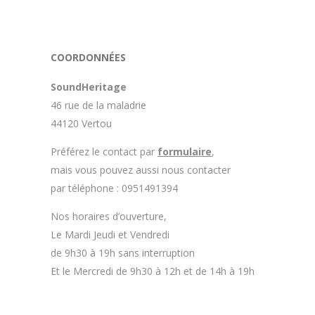
appelé par Sound Héritage afin
d'échanger sur mon expérience et
on m'a fourni des explications sur
le pourquoi cet aspect visuel.
COORDONNÉES
Après explication il s'avère que le
switch de mon enceinte n'est plus
SoundHeritage
fabriqué (et donc vendu) et que
46 rue de la maladrie
l'entreprise a adapté un switch du
marché sur mon enceinte.
44120 Vertou
Avoir ce genre d'explication est
Préférez le contact par
formulaire
,
utile et valorisant pour
mais vous pouvez aussi nous contacter
l'entreprise, n'hésitez pas à en
par téléphone : 0951491394
parler lorsque vous rendez le
matériel.
Nos horaires d’ouverture,
Le Mardi Jeudi et Vendredi
de 9h30 à 19h sans interruption
Et le Mercredi de 9h30 à 12h et de 14h à 19h