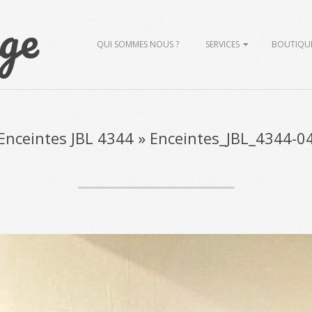
ge
Primary
QUI SOMMES NOUS ?
SERVICES
BOUTIQU
Navigation
Menu
Enceintes JBL 4344 »
Enceintes_JBL_4344-0