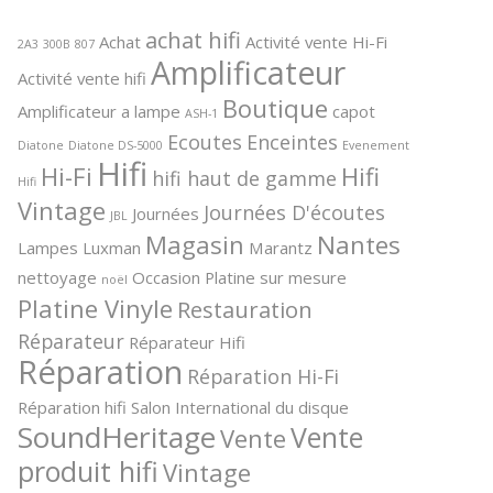
achat hifi
Achat
Activité vente Hi-Fi
2A3
300B
807
Amplificateur
Activité vente hifi
Boutique
Amplificateur a lampe
capot
ASH-1
Ecoutes
Enceintes
Diatone
Diatone DS-5000
Evenement
Hifi
Hi-Fi
Hifi
hifi haut de gamme
Hifi
Vintage
Journées D'écoutes
Journées
JBL
Magasin
Nantes
Lampes
Luxman
Marantz
nettoyage
Occasion
Platine sur mesure
noël
Platine Vinyle
Restauration
Réparateur
Réparateur Hifi
Réparation
Réparation Hi-Fi
Réparation hifi
Salon International du disque
SoundHeritage
Vente
Vente
produit hifi
Vintage