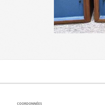
2024-
04-
30
COORDONNÉES