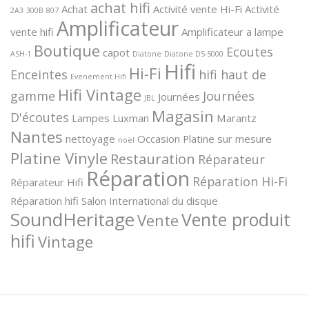
achat hifi
Achat
Activité vente Hi-Fi
Activité
2A3
300B
807
Amplificateur
vente hifi
Amplificateur a lampe
Boutique
Ecoutes
capot
ASH-1
Diatone
Diatone DS-5000
Hifi
Hi-Fi
Enceintes
hifi haut de
Evenement Hifi
Hifi Vintage
gamme
Journées
Journées
JBL
Magasin
D'écoutes
Lampes
Luxman
Marantz
Nantes
nettoyage
Occasion
Platine sur mesure
noël
Platine Vinyle
Restauration
Réparateur
Réparation
Réparation Hi-Fi
Réparateur Hifi
Réparation hifi
Salon International du disque
SoundHeritage
Vente produit
Vente
hifi
Vintage