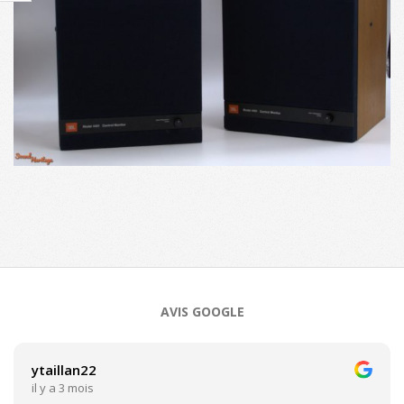
2023-
09-
28
AVIS GOOGLE
ytaillan22
il y a 3 mois