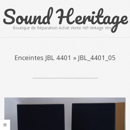
Sound Heritage
Skip
to
content
Boutique de Réparation Achat Vente Hifi Vintage Vinyles
Primary
Navigation
Menu
Enceintes JBL 4401 »
JBL_4401_05