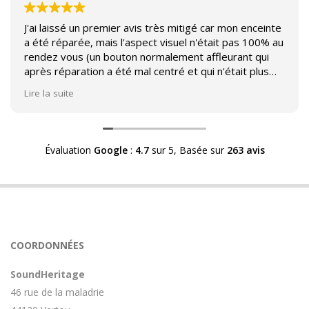
J'ai laissé un premier avis très mitigé car mon enceinte
a été réparée, mais l'aspect visuel n'était pas 100% au
rendez vous (un bouton normalement affleurant qui
après réparation a été mal centré et qui n'était plus
affleurant).
Lire la suite
Suite à mon commentaire j'ai été appelé par Sound
Héritage afin d'échanger sur mon expérience et on
m'a fourni des explications sur le pourquoi cet aspect
Évaluation
Google
:
4.7
sur 5,
Basée sur
263 avis
visuel.
Après explication il s'avère que le switch de mon
enceinte n'est plus fabriqué (et donc vendu) et que
l'entreprise a adapté un switch du marché sur mon
enceinte.
Avoir ce genre d'explication est utile et valorisant pour
COORDONNÉES
l'entreprise, n'hésitez pas à en parler lorsque vous
rendez le matériel.
SoundHeritage
46 rue de la maladrie