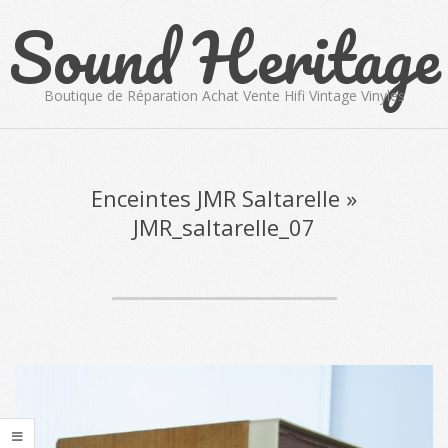
Sound Heritage
Skip
to
content
Boutique de Réparation Achat Vente Hifi Vintage Vinyles
Primary
Navigation
Menu
Enceintes JMR Saltarelle »
JMR_saltarelle_07