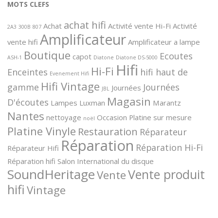
MOTS CLEFS
achat hifi
Achat
Activité vente Hi-Fi
Activité
2A3
300B
807
Amplificateur
vente hifi
Amplificateur a lampe
Boutique
Ecoutes
capot
ASH-1
Diatone
Diatone DS-5000
Hifi
Hi-Fi
Enceintes
hifi haut de
Evenement Hifi
Hifi Vintage
gamme
Journées
Journées
JBL
Magasin
D'écoutes
Lampes
Luxman
Marantz
Nantes
nettoyage
Occasion
Platine sur mesure
noël
Platine Vinyle
Restauration
Réparateur
Réparation
Réparation Hi-Fi
Réparateur Hifi
Réparation hifi
Salon International du disque
SoundHeritage
Vente produit
Vente
hifi
Vintage