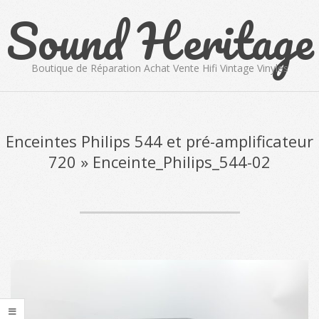
Sound Heritage
Skip
to
content
Boutique de Réparation Achat Vente Hifi Vintage Vinyles
Primary
Navigation
Menu
Enceintes Philips 544 et pré-amplificateur
720 »
Enceinte_Philips_544-02