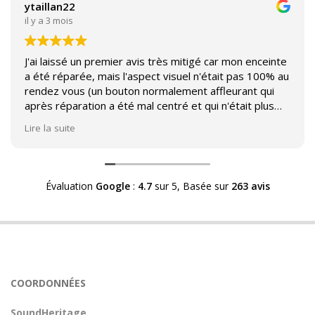
ytaillan22
il y a 3 mois
J'ai laissé un premier avis très mitigé car mon enceinte
a été réparée, mais l'aspect visuel n'était pas 100% au
rendez vous (un bouton normalement affleurant qui
après réparation a été mal centré et qui n'était plus
affleurant).
Lire la suite
Suite à mon commentaire j'ai été appelé par Sound
Héritage afin d'échanger sur mon expérience et on
m'a fourni des explications sur le pourquoi cet aspect
Évaluation
Google
:
4.7
sur 5,
Basée sur
263 avis
visuel.
Après explication il s'avère que le switch de mon
enceinte n'est plus fabriqué (et donc vendu) et que
l'entreprise a adapté un switch du marché sur mon
enceinte.
Avoir ce genre d'explication est utile et valorisant pour
COORDONNÉES
l'entreprise, n'hésitez pas à en parler lorsque vous
rendez le matériel.
SoundHeritage