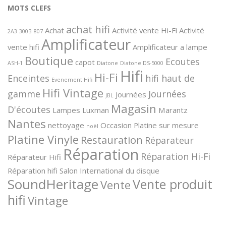
MOTS CLEFS
achat hifi
Achat
Activité vente Hi-Fi
Activité
2A3
300B
807
Amplificateur
vente hifi
Amplificateur a lampe
Boutique
Ecoutes
capot
ASH-1
Diatone
Diatone DS-5000
Hifi
Hi-Fi
Enceintes
hifi haut de
Evenement Hifi
Hifi Vintage
gamme
Journées
Journées
JBL
Magasin
D'écoutes
Lampes
Luxman
Marantz
Nantes
nettoyage
Occasion
Platine sur mesure
noël
Platine Vinyle
Restauration
Réparateur
Réparation
Réparation Hi-Fi
Réparateur Hifi
Réparation hifi
Salon International du disque
SoundHeritage
Vente produit
Vente
hifi
Vintage