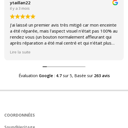
ytaillan22
il y a 3 mois
J'ai laissé un premier avis très mitigé car mon enceinte
a été réparée, mais l'aspect visuel n'était pas 100% au
rendez vous (un bouton normalement affleurant qui
après réparation a été mal centré et qui n'était plus
affleurant).
Lire la suite
Suite à mon commentaire j'ai été appelé par Sound
Héritage afin d'échanger sur mon expérience et on
m'a fourni des explications sur le pourquoi cet aspect
Évaluation
Google
:
4.7
sur 5,
Basée sur
263 avis
visuel.
Après explication il s'avère que le switch de mon
enceinte n'est plus fabriqué (et donc vendu) et que
l'entreprise a adapté un switch du marché sur mon
enceinte.
Avoir ce genre d'explication est utile et valorisant pour
COORDONNÉES
l'entreprise, n'hésitez pas à en parler lorsque vous
rendez le matériel.
SoundHeritage