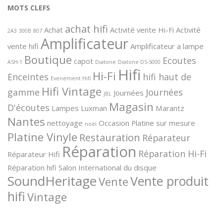
MOTS CLEFS
achat hifi
Achat
Activité vente Hi-Fi
Activité
2A3
300B
807
Amplificateur
vente hifi
Amplificateur a lampe
Boutique
Ecoutes
capot
ASH-1
Diatone
Diatone DS-5000
Hifi
Hi-Fi
Enceintes
hifi haut de
Evenement Hifi
Hifi Vintage
gamme
Journées
Journées
JBL
Magasin
D'écoutes
Lampes
Luxman
Marantz
Nantes
nettoyage
Occasion
Platine sur mesure
noël
Platine Vinyle
Restauration
Réparateur
Réparation
Réparation Hi-Fi
Réparateur Hifi
Réparation hifi
Salon International du disque
SoundHeritage
Vente produit
Vente
hifi
Vintage