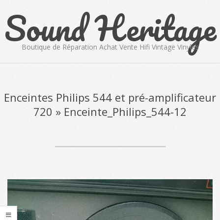
Sound Heritage
Skip
to
content
Boutique de Réparation Achat Vente Hifi Vintage Vinyles
Primary
Navigation
Menu
Enceintes Philips 544 et pré-amplificateur
720 »
Enceinte_Philips_544-12