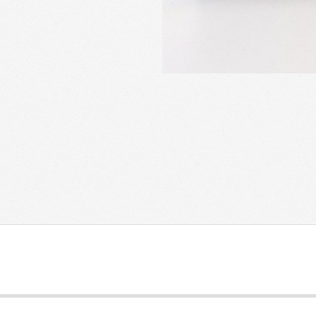
2024-
10-
31