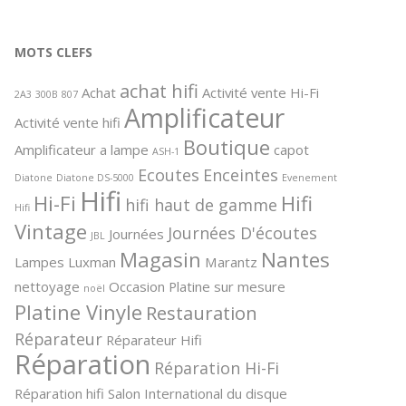
MOTS CLEFS
achat hifi
Achat
Activité vente Hi-Fi
2A3
300B
807
Amplificateur
Activité vente hifi
Boutique
Amplificateur a lampe
capot
ASH-1
Ecoutes
Enceintes
Diatone
Diatone DS-5000
Evenement
Hifi
Hi-Fi
Hifi
hifi haut de gamme
Hifi
Vintage
Journées D'écoutes
Journées
JBL
Magasin
Nantes
Lampes
Luxman
Marantz
nettoyage
Occasion
Platine sur mesure
noël
Platine Vinyle
Restauration
Réparateur
Réparateur Hifi
Réparation
Réparation Hi-Fi
Réparation hifi
Salon International du disque