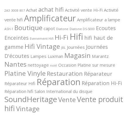
achat hifi
Achat
Activité vente Hi-Fi
Activité
2A3
300B
807
Amplificateur
vente hifi
Amplificateur a lampe
Boutique
Ecoutes
capot
ASH-1
Diatone
Diatone DS-5000
Hifi
Hi-Fi
Enceintes
hifi haut de
Evenement Hifi
Hifi Vintage
gamme
Journées
Journées
JBL
Magasin
D'écoutes
Lampes
Luxman
Marantz
Nantes
nettoyage
Occasion
Platine sur mesure
noël
Platine Vinyle
Restauration
Réparateur
Réparation
Réparation Hi-Fi
Réparateur Hifi
Réparation hifi
Salon International du disque
SoundHeritage
Vente produit
Vente
hifi
Vintage