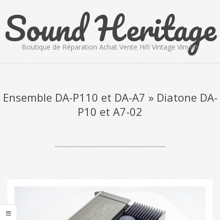
Sound Heritage
Skip
to
content
Boutique de Réparation Achat Vente Hifi Vintage Vinyles
Primary
Navigation
Menu
Ensemble DA-P110 et DA-A7 »
Diatone DA-
P10 et A7-02