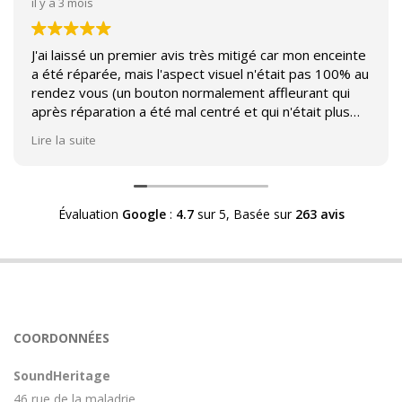
il y a 3 mois
J'ai laissé un premier avis très mitigé car mon enceinte
a été réparée, mais l'aspect visuel n'était pas 100% au
rendez vous (un bouton normalement affleurant qui
après réparation a été mal centré et qui n'était plus
affleurant).
Lire la suite
Suite à mon commentaire j'ai été appelé par Sound
Héritage afin d'échanger sur mon expérience et on
m'a fourni des explications sur le pourquoi cet aspect
Évaluation
Google
:
4.7
sur 5,
Basée sur
263 avis
visuel.
Après explication il s'avère que le switch de mon
enceinte n'est plus fabriqué (et donc vendu) et que
l'entreprise a adapté un switch du marché sur mon
enceinte.
Avoir ce genre d'explication est utile et valorisant pour
COORDONNÉES
l'entreprise, n'hésitez pas à en parler lorsque vous
rendez le matériel.
SoundHeritage
46 rue de la maladrie