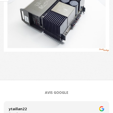
2023-
07-
12
AVIS GOOGLE
ytaillan22