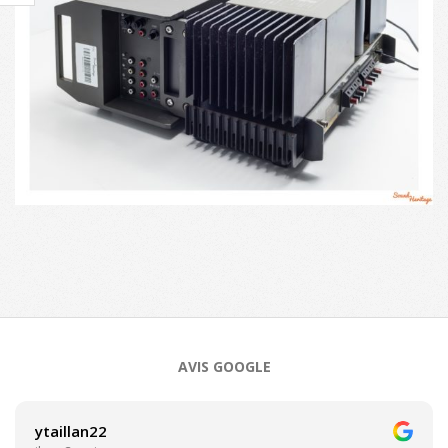
2023-
07-
12
AVIS GOOGLE
ytaillan22