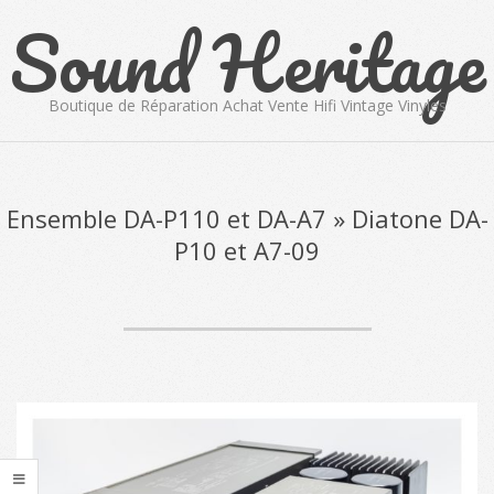
Sound Heritage
Skip
to
content
Boutique de Réparation Achat Vente Hifi Vintage Vinyles
Primary
Navigation
Menu
Ensemble DA-P110 et DA-A7 »
Diatone DA-
P10 et A7-09