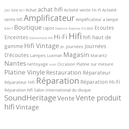
achat hifi
Achat
Activité vente Hi-Fi
Activité
2A3
300B
807
Amplificateur
vente hifi
Amplificateur a lampe
Boutique
Ecoutes
capot
ASH-1
Diatone
Diatone DS-5000
Hifi
Hi-Fi
Enceintes
hifi haut de
Evenement Hifi
Hifi Vintage
gamme
Journées
Journées
JBL
Magasin
D'écoutes
Lampes
Luxman
Marantz
Nantes
nettoyage
Occasion
Platine sur mesure
noël
Platine Vinyle
Restauration
Réparateur
Réparation
Réparation Hi-Fi
Réparateur Hifi
Réparation hifi
Salon International du disque
SoundHeritage
Vente produit
Vente
hifi
Vintage