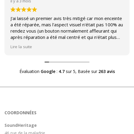
il y a 3 mois
J'ai laissé un premier avis très mitigé car mon enceinte
a été réparée, mais l'aspect visuel n'était pas 100% au
rendez vous (un bouton normalement affleurant qui
après réparation a été mal centré et qui n'était plus
affleurant).
Lire la suite
Suite à mon commentaire j'ai été appelé par Sound
Héritage afin d'échanger sur mon expérience et on
m'a fourni des explications sur le pourquoi cet aspect
Évaluation
Google
:
4.7
sur 5,
Basée sur
263 avis
visuel.
Après explication il s'avère que le switch de mon
enceinte n'est plus fabriqué (et donc vendu) et que
l'entreprise a adapté un switch du marché sur mon
enceinte.
Avoir ce genre d'explication est utile et valorisant pour
COORDONNÉES
l'entreprise, n'hésitez pas à en parler lorsque vous
rendez le matériel.
SoundHeritage
46 rue de la maladrie