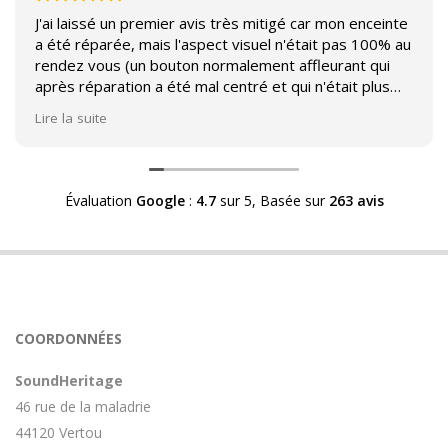
J'ai laissé un premier avis très mitigé car mon enceinte
a été réparée, mais l'aspect visuel n'était pas 100% au
rendez vous (un bouton normalement affleurant qui
après réparation a été mal centré et qui n'était plus
affleurant).
Lire la suite
Suite à mon commentaire j'ai été appelé par Sound
Héritage afin d'échanger sur mon expérience et on
m'a fourni des explications sur le pourquoi cet aspect
Évaluation
Google
:
4.7
sur 5,
Basée sur
263 avis
visuel.
Après explication il s'avère que le switch de mon
enceinte n'est plus fabriqué (et donc vendu) et que
l'entreprise a adapté un switch du marché sur mon
enceinte.
Avoir ce genre d'explication est utile et valorisant pour
COORDONNÉES
l'entreprise, n'hésitez pas à en parler lorsque vous
rendez le matériel.
SoundHeritage
46 rue de la maladrie
44120 Vertou