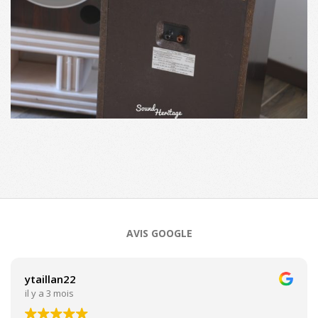
2020-
09-
24
AVIS GOOGLE
ytaillan22
il y a 3 mois