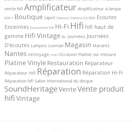
Amplificateur
vente hifi
Amplificateur a lampe
Boutique
Ecoutes
capot
ASH-1
Diatone
Diatone DS-5000
Hifi
Hi-Fi
Enceintes
hifi haut de
Evenement Hifi
Hifi Vintage
gamme
Journées
Journées
JBL
Magasin
D'écoutes
Lampes
Luxman
Marantz
Nantes
nettoyage
Occasion
Platine sur mesure
noël
Platine Vinyle
Restauration
Réparateur
Réparation
Réparation Hi-Fi
Réparateur Hifi
Réparation hifi
Salon International du disque
SoundHeritage
Vente produit
Vente
hifi
Vintage