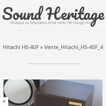
Sound Heritage
Skip
to
content
Boutique de Réparation Achat Vente Hifi Vintage Vinyles
Primary
Navigation
Menu
Hitachi HS-40F »
Vente_Hitachi_HS-40F_4