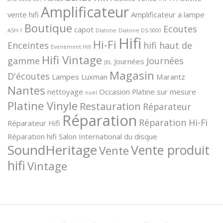
Amplificateur
vente hifi
Amplificateur a lampe
Boutique
Ecoutes
capot
ASH-1
Diatone
Diatone DS-5000
Hifi
Hi-Fi
Enceintes
hifi haut de
Evenement Hifi
Hifi Vintage
gamme
Journées
Journées
JBL
Magasin
D'écoutes
Lampes
Luxman
Marantz
Nantes
nettoyage
Occasion
Platine sur mesure
noël
Platine Vinyle
Restauration
Réparateur
Réparation
Réparation Hi-Fi
Réparateur Hifi
Réparation hifi
Salon International du disque
SoundHeritage
Vente produit
Vente
hifi
Vintage