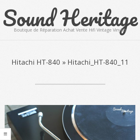
Sound Heritage
Skip
to
content
Boutique de Réparation Achat Vente Hifi Vintage Vinyles
Primary
Navigation
Menu
Hitachi HT-840 »
Hitachi_HT-840_11