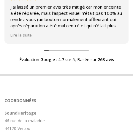
J'ai laissé un premier avis très mitigé car mon enceinte
a été réparée, mais l'aspect visuel n'était pas 100% au
rendez vous (un bouton normalement affleurant qui
après réparation a été mal centré et qui n'était plus
affleurant).
Lire la suite
Suite à mon commentaire j'ai été appelé par Sound
Héritage afin d'échanger sur mon expérience et on
m'a fourni des explications sur le pourquoi cet aspect
Évaluation
Google
:
4.7
sur 5,
Basée sur
263 avis
visuel.
Après explication il s'avère que le switch de mon
enceinte n'est plus fabriqué (et donc vendu) et que
l'entreprise a adapté un switch du marché sur mon
enceinte.
Avoir ce genre d'explication est utile et valorisant pour
COORDONNÉES
l'entreprise, n'hésitez pas à en parler lorsque vous
rendez le matériel.
SoundHeritage
46 rue de la maladrie
44120 Vertou