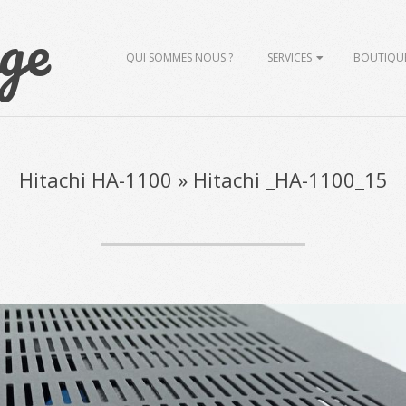
ge
Primary
QUI SOMMES NOUS ?
SERVICES
BOUTIQU
Navigation
Menu
Hitachi HA-1100 »
Hitachi _HA-1100_15