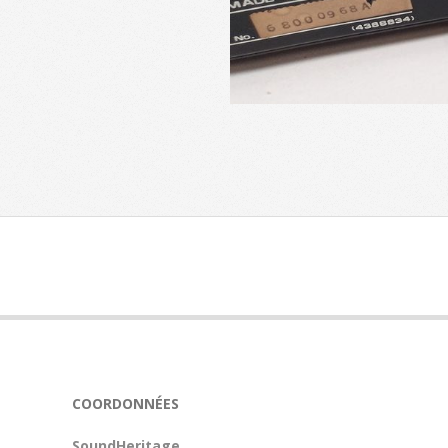
2023-
11-
09
COORDONNÉES
SoundHeritage