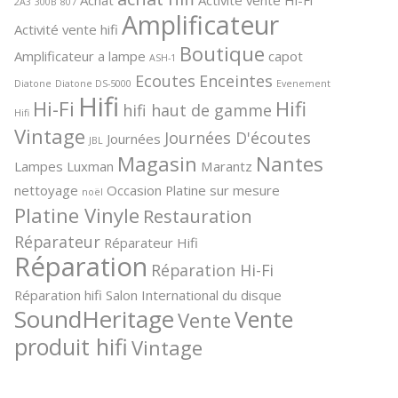
2A3
300B
807
Amplificateur
Activité vente hifi
Boutique
Amplificateur a lampe
capot
ASH-1
Ecoutes
Enceintes
Diatone
Diatone DS-5000
Evenement
Hifi
Hi-Fi
Hifi
hifi haut de gamme
Hifi
Vintage
Journées D'écoutes
Journées
JBL
Magasin
Nantes
Lampes
Luxman
Marantz
nettoyage
Occasion
Platine sur mesure
noël
Platine Vinyle
Restauration
Réparateur
Réparateur Hifi
Réparation
Réparation Hi-Fi
Réparation hifi
Salon International du disque
SoundHeritage
Vente
Vente
produit hifi
Vintage