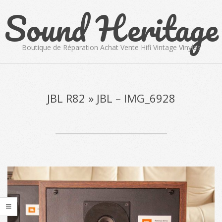
Sound Heritage
Skip
to
content
Boutique de Réparation Achat Vente Hifi Vintage Vinyles
Primary
Navigation
Menu
JBL R82 »
JBL – IMG_6928