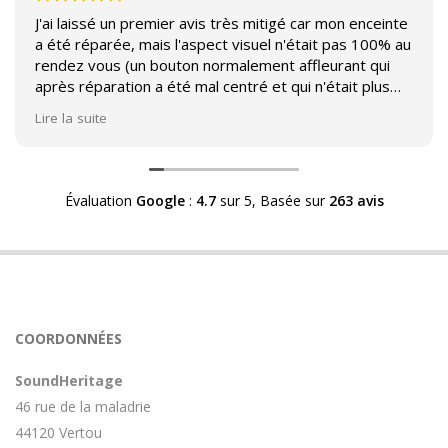
J'ai laissé un premier avis très mitigé car mon enceinte
a été réparée, mais l'aspect visuel n'était pas 100% au
rendez vous (un bouton normalement affleurant qui
après réparation a été mal centré et qui n'était plus
affleurant).
Lire la suite
Suite à mon commentaire j'ai été appelé par Sound
Héritage afin d'échanger sur mon expérience et on
m'a fourni des explications sur le pourquoi cet aspect
Évaluation
Google
:
4.7
sur 5,
Basée sur
263 avis
visuel.
Après explication il s'avère que le switch de mon
enceinte n'est plus fabriqué (et donc vendu) et que
l'entreprise a adapté un switch du marché sur mon
enceinte.
Avoir ce genre d'explication est utile et valorisant pour
COORDONNÉES
l'entreprise, n'hésitez pas à en parler lorsque vous
rendez le matériel.
SoundHeritage
46 rue de la maladrie
44120 Vertou