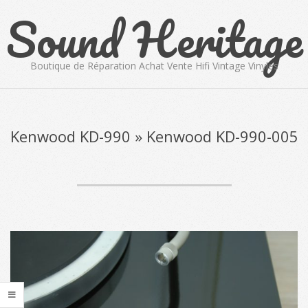
Sound Heritage
Skip
to
content
Boutique de Réparation Achat Vente Hifi Vintage Vinyles
Primary
Navigation
Menu
Kenwood KD-990 »
Kenwood KD-990-005