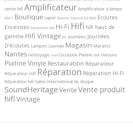
Amplificateur
vente hifi
Amplificateur a lampe
Boutique
Ecoutes
capot
ASH-1
Diatone
Diatone DS-5000
Hifi
Hi-Fi
Enceintes
hifi haut de
Evenement Hifi
Hifi Vintage
gamme
Journées
Journées
JBL
Magasin
D'écoutes
Lampes
Luxman
Marantz
Nantes
nettoyage
Occasion
Platine sur mesure
noël
Platine Vinyle
Restauration
Réparateur
Réparation
Réparation Hi-Fi
Réparateur Hifi
Réparation hifi
Salon International du disque
SoundHeritage
Vente produit
Vente
hifi
Vintage