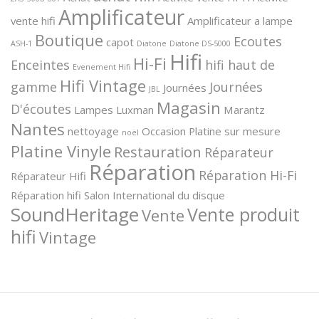
Amplificateur
vente hifi
Amplificateur a lampe
Boutique
Ecoutes
capot
ASH-1
Diatone
Diatone DS-5000
Hifi
Hi-Fi
Enceintes
hifi haut de
Evenement Hifi
Hifi Vintage
gamme
Journées
Journées
JBL
Magasin
D'écoutes
Lampes
Luxman
Marantz
Nantes
nettoyage
Occasion
Platine sur mesure
noël
Platine Vinyle
Restauration
Réparateur
Réparation
Réparation Hi-Fi
Réparateur Hifi
Réparation hifi
Salon International du disque
SoundHeritage
Vente produit
Vente
hifi
Vintage