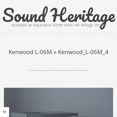
Sound Heritage
Skip
to
content
Boutique de Réparation Achat Vente Hifi Vintage Vinyles
Primary
Navigation
Menu
Kenwood L-06M »
Kenwood_L-06M_4