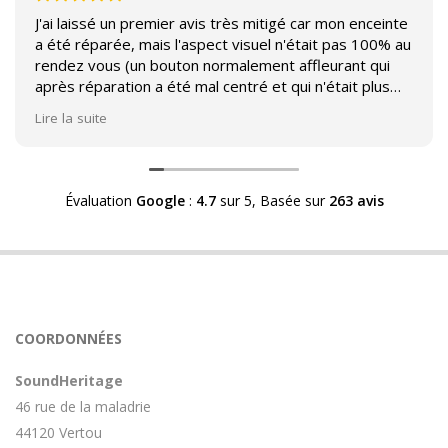
J'ai laissé un premier avis très mitigé car mon enceinte
a été réparée, mais l'aspect visuel n'était pas 100% au
rendez vous (un bouton normalement affleurant qui
après réparation a été mal centré et qui n'était plus
affleurant).
Lire la suite
Suite à mon commentaire j'ai été appelé par Sound
Héritage afin d'échanger sur mon expérience et on
m'a fourni des explications sur le pourquoi cet aspect
Évaluation
Google
:
4.7
sur 5,
Basée sur
263 avis
visuel.
Après explication il s'avère que le switch de mon
enceinte n'est plus fabriqué (et donc vendu) et que
l'entreprise a adapté un switch du marché sur mon
enceinte.
Avoir ce genre d'explication est utile et valorisant pour
COORDONNÉES
l'entreprise, n'hésitez pas à en parler lorsque vous
rendez le matériel.
SoundHeritage
46 rue de la maladrie
44120 Vertou