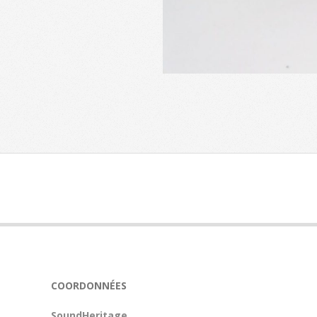
2024-
11-
13
COORDONNÉES
SoundHeritage