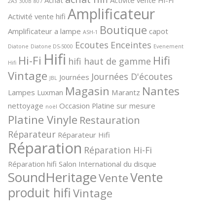
2A3
300B
807
Amplificateur
Activité vente hifi
Boutique
Amplificateur a lampe
capot
ASH-1
Ecoutes
Enceintes
Diatone
Diatone DS-5000
Evenement
Hifi
Hi-Fi
Hifi
hifi haut de gamme
Hifi
Vintage
Journées D'écoutes
Journées
JBL
Magasin
Nantes
Lampes
Luxman
Marantz
nettoyage
Occasion
Platine sur mesure
noël
Platine Vinyle
Restauration
Réparateur
Réparateur Hifi
Réparation
Réparation Hi-Fi
Réparation hifi
Salon International du disque
SoundHeritage
Vente
Vente
produit hifi
Vintage