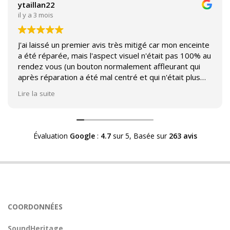
ytaillan22
il y a 3 mois
J'ai laissé un premier avis très mitigé car mon enceinte
a été réparée, mais l'aspect visuel n'était pas 100% au
rendez vous (un bouton normalement affleurant qui
après réparation a été mal centré et qui n'était plus
affleurant).
Lire la suite
Suite à mon commentaire j'ai été appelé par Sound
Héritage afin d'échanger sur mon expérience et on
m'a fourni des explications sur le pourquoi cet aspect
Évaluation
Google
:
4.7
sur 5,
Basée sur
263 avis
visuel.
Après explication il s'avère que le switch de mon
enceinte n'est plus fabriqué (et donc vendu) et que
l'entreprise a adapté un switch du marché sur mon
enceinte.
Avoir ce genre d'explication est utile et valorisant pour
COORDONNÉES
l'entreprise, n'hésitez pas à en parler lorsque vous
rendez le matériel.
SoundHeritage