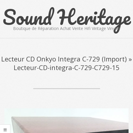
Sound Heritage
Skip
to
content
Boutique de Réparation Achat Vente Hifi Vintage Vinyles
Primary
Navigation
Menu
Lecteur CD Onkyo Integra C-729 (Import) »
Lecteur-CD-integra-C-729-C729-15