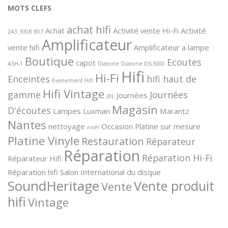
MOTS CLEFS
achat hifi
Achat
Activité vente Hi-Fi
Activité
2A3
300B
807
Amplificateur
vente hifi
Amplificateur a lampe
Boutique
Ecoutes
capot
ASH-1
Diatone
Diatone DS-5000
Hifi
Hi-Fi
Enceintes
hifi haut de
Evenement Hifi
Hifi Vintage
gamme
Journées
Journées
JBL
Magasin
D'écoutes
Lampes
Luxman
Marantz
Nantes
nettoyage
Occasion
Platine sur mesure
noël
Platine Vinyle
Restauration
Réparateur
Réparation
Réparation Hi-Fi
Réparateur Hifi
Réparation hifi
Salon International du disque
SoundHeritage
Vente produit
Vente
hifi
Vintage