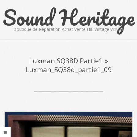
Sound Heritage
Skip
to
content
Boutique de Réparation Achat Vente Hifi Vintage Vinyles
Primary
Navigation
Menu
Luxman SQ38D Partie1 »
Luxman_SQ38d_partie1_09