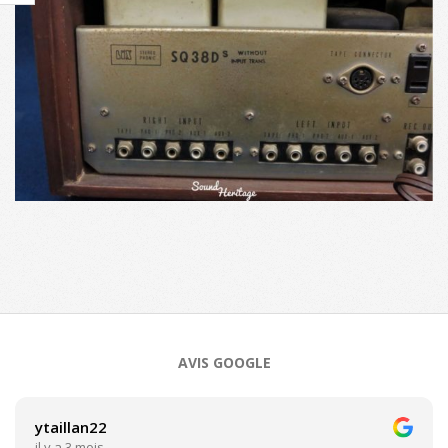
2020-
10-
11
AVIS GOOGLE
ytaillan22
il y a 3 mois