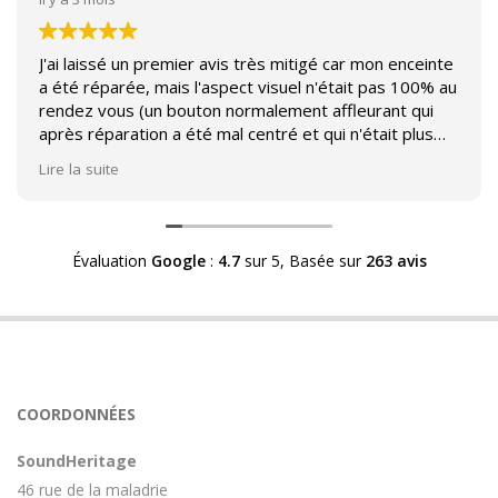
J'ai laissé un premier avis très mitigé car mon enceinte
a été réparée, mais l'aspect visuel n'était pas 100% au
rendez vous (un bouton normalement affleurant qui
après réparation a été mal centré et qui n'était plus
affleurant).
Lire la suite
Suite à mon commentaire j'ai été appelé par Sound
Héritage afin d'échanger sur mon expérience et on
m'a fourni des explications sur le pourquoi cet aspect
Évaluation
Google
:
4.7
sur 5,
Basée sur
263 avis
visuel.
Après explication il s'avère que le switch de mon
enceinte n'est plus fabriqué (et donc vendu) et que
l'entreprise a adapté un switch du marché sur mon
enceinte.
Avoir ce genre d'explication est utile et valorisant pour
COORDONNÉES
l'entreprise, n'hésitez pas à en parler lorsque vous
rendez le matériel.
SoundHeritage
46 rue de la maladrie