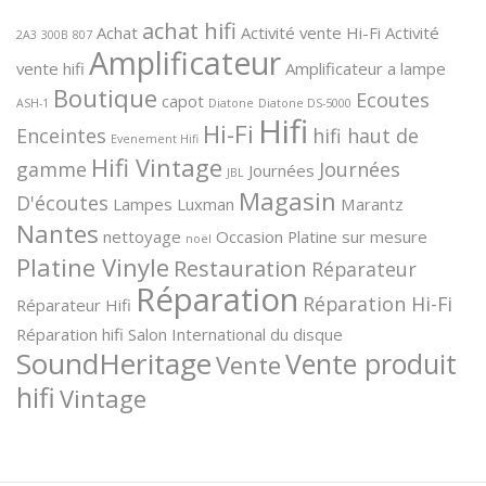
achat hifi
Achat
Activité vente Hi-Fi
Activité
2A3
300B
807
Amplificateur
vente hifi
Amplificateur a lampe
Boutique
Ecoutes
capot
ASH-1
Diatone
Diatone DS-5000
Hifi
Hi-Fi
Enceintes
hifi haut de
Evenement Hifi
Hifi Vintage
gamme
Journées
Journées
JBL
Magasin
D'écoutes
Lampes
Luxman
Marantz
Nantes
nettoyage
Occasion
Platine sur mesure
noël
Platine Vinyle
Restauration
Réparateur
Réparation
Réparation Hi-Fi
Réparateur Hifi
Réparation hifi
Salon International du disque
SoundHeritage
Vente produit
Vente
hifi
Vintage