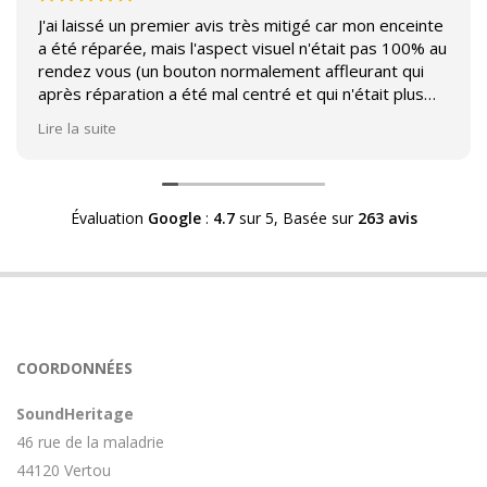
J'ai laissé un premier avis très mitigé car mon enceinte
a été réparée, mais l'aspect visuel n'était pas 100% au
rendez vous (un bouton normalement affleurant qui
après réparation a été mal centré et qui n'était plus
affleurant).
Lire la suite
Suite à mon commentaire j'ai été appelé par Sound
Héritage afin d'échanger sur mon expérience et on
m'a fourni des explications sur le pourquoi cet aspect
Évaluation
Google
:
4.7
sur 5,
Basée sur
263 avis
visuel.
Après explication il s'avère que le switch de mon
enceinte n'est plus fabriqué (et donc vendu) et que
l'entreprise a adapté un switch du marché sur mon
enceinte.
Avoir ce genre d'explication est utile et valorisant pour
COORDONNÉES
l'entreprise, n'hésitez pas à en parler lorsque vous
rendez le matériel.
SoundHeritage
46 rue de la maladrie
44120 Vertou