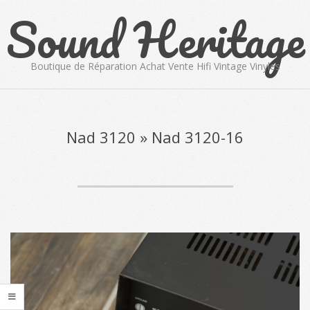
Sound Heritage
Skip
to
content
Boutique de Réparation Achat Vente Hifi Vintage Vinyles
Primary
Navigation
Menu
Nad 3120 »
Nad 3120-16