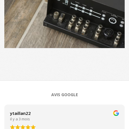
2018-
09-
13
AVIS GOOGLE
ytaillan22
il y a 3 mois