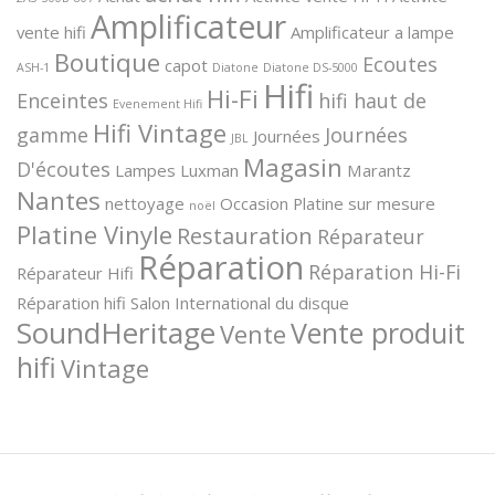
Amplificateur
vente hifi
Amplificateur a lampe
Boutique
Ecoutes
capot
ASH-1
Diatone
Diatone DS-5000
Hifi
Hi-Fi
Enceintes
hifi haut de
Evenement Hifi
Hifi Vintage
gamme
Journées
Journées
JBL
Magasin
D'écoutes
Lampes
Luxman
Marantz
Nantes
nettoyage
Occasion
Platine sur mesure
noël
Platine Vinyle
Restauration
Réparateur
Réparation
Réparation Hi-Fi
Réparateur Hifi
Réparation hifi
Salon International du disque
SoundHeritage
Vente produit
Vente
hifi
Vintage