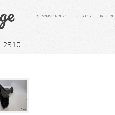
ge
Primary
QUI SOMMES NOUS ?
SERVICES
BOUTIQU
Navigation
Menu
L 2310