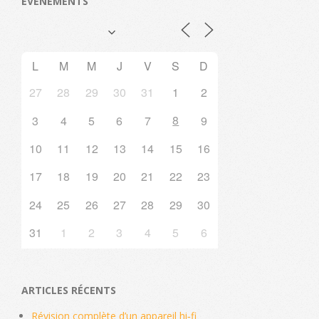
EVENEMENTS
L
M
M
J
V
S
D
27
28
29
30
31
1
2
8
3
4
5
6
7
9
10
11
12
13
14
15
16
17
18
19
20
21
22
23
24
25
26
27
28
29
30
31
1
2
3
4
5
6
ARTICLES RÉCENTS
Révision complète d’un appareil hi‑fi