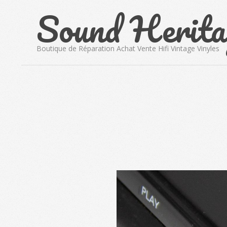
Sound Herita
Skip
to
content
Boutique de Réparation Achat Vente Hifi Vintage Vinyles