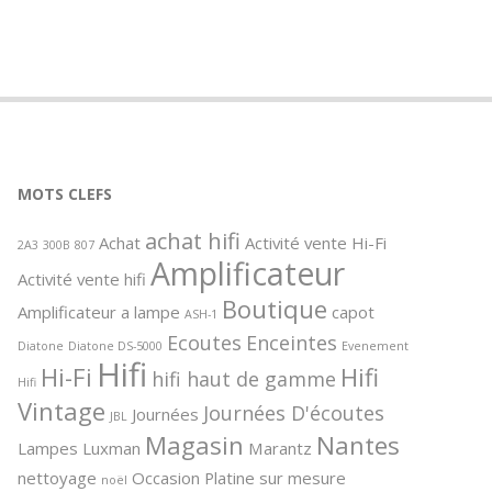
MOTS CLEFS
achat hifi
Achat
Activité vente Hi-Fi
2A3
300B
807
Amplificateur
Activité vente hifi
Boutique
Amplificateur a lampe
capot
ASH-1
Ecoutes
Enceintes
Diatone
Diatone DS-5000
Evenement
Hifi
Hi-Fi
Hifi
hifi haut de gamme
Hifi
Vintage
Journées D'écoutes
Journées
JBL
Magasin
Nantes
Lampes
Luxman
Marantz
nettoyage
Occasion
Platine sur mesure
noël