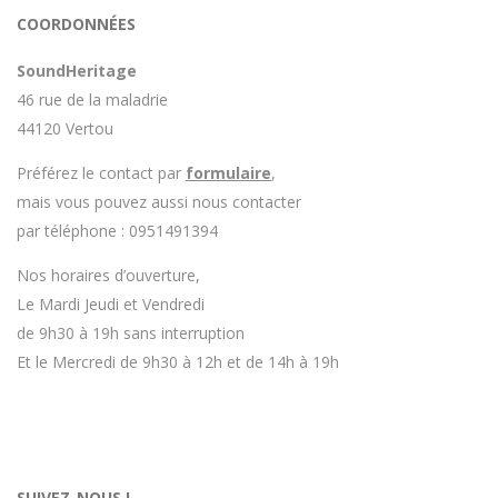
Avoir ce genre d'explication est utile et valorisant pour
COORDONNÉES
l'entreprise, n'hésitez pas à en parler lorsque vous
rendez le matériel.
SoundHeritage
46 rue de la maladrie
44120 Vertou
Préférez le contact par
formulaire
,
mais vous pouvez aussi nous contacter
par téléphone : 0951491394
Nos horaires d’ouverture,
Le Mardi Jeudi et Vendredi
de 9h30 à 19h sans interruption
Et le Mercredi de 9h30 à 12h et de 14h à 19h
SUIVEZ-NOUS !