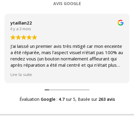
AVIS GOOGLE
ytaillan22
il y a 3 mois
J'ai laissé un premier avis très mitigé car mon enceinte
a été réparée, mais l'aspect visuel n'était pas 100% au
rendez vous (un bouton normalement affleurant qui
après réparation a été mal centré et qui n'était plus
affleurant).
Lire la suite
Suite à mon commentaire j'ai été appelé par Sound
Héritage afin d'échanger sur mon expérience et on
m'a fourni des explications sur le pourquoi cet aspect
Évaluation
Google
:
4.7
sur 5,
Basée sur
263 avis
visuel.
Après explication il s'avère que le switch de mon
enceinte n'est plus fabriqué (et donc vendu) et que
l'entreprise a adapté un switch du marché sur mon
enceinte.