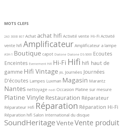
MOTS CLEFS
achat hifi
Achat
Activité vente Hi-Fi
Activité
2A3
300B
807
Amplificateur
vente hifi
Amplificateur a lampe
Boutique
Ecoutes
capot
ASH-1
Diatone
Diatone DS-5000
Hifi
Hi-Fi
Enceintes
hifi haut de
Evenement Hifi
Hifi Vintage
gamme
Journées
Journées
JBL
Magasin
D'écoutes
Lampes
Luxman
Marantz
Nantes
nettoyage
Occasion
Platine sur mesure
noël
Platine Vinyle
Restauration
Réparateur
Réparation
Réparation Hi-Fi
Réparateur Hifi
Réparation hifi
Salon International du disque
SoundHeritage
Vente produit
Vente