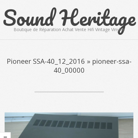
Sound Heritage
Skip
to
content
Boutique de Réparation Achat Vente Hifi Vintage Vinyles
Primary
Navigation
Menu
Pioneer SSA-40_12_2016 »
pioneer-ssa-
40_00000