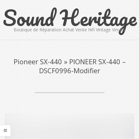
Sound Heritage
Skip
to
content
Boutique de Réparation Achat Vente Hifi Vintage Vinyles
Primary
Navigation
Menu
Pioneer SX-440 »
PIONEER SX-440 –
DSCF0996-Modifier