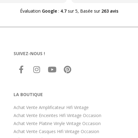
orienté HDG concernant le
matériel rétro-. Problèmes 
Évaluation
Google
:
4.7
sur 5,
Basée sur
263 avis
résultats malgré une note qu
monte vite. Donc soit vous 
énormément à votre matéri
rétro- soit vous avez dû HD
mérite une révision. Pas faci
trouver des connaissances 
SUIVEZ-NOUS !
compétences après la
désindustrialisation de la Fr
ce à coût forfaitaire cpt tenu
valeur "économique" des art
des années 70, par exemple
ds une moyenne gamme de 
époque. C est le parcours d
LA BOUTIQUE
combattant.
Achat Vente Amplificateur Hifi Vintage
Achat Vente Enceintes Hifi Vintage Occasion
Achat Vente Platine Vinyle Vintage Occasion
Achat Vente Casques Hifi Vintage Occasion