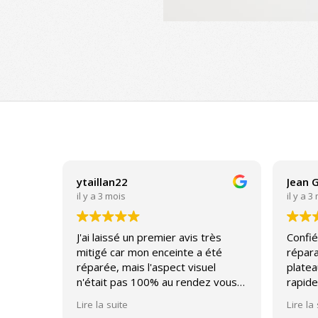
2023-
09-
28
ytaillan22
Jean 
il y a 3 mois
il y a 3
J'ai laissé un premier avis très
Confié
mitigé car mon enceinte a été
répara
réparée, mais l'aspect visuel
platea
n'était pas 100% au rendez vous
rapide
(un bouton normalement
impecc
Lire la suite
Lire la
affleurant qui après réparation a