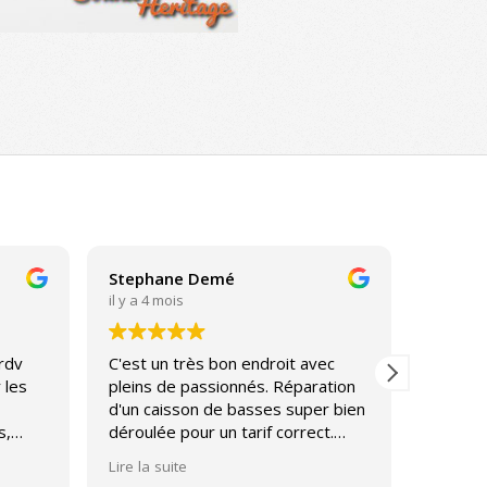
Stephane Demé
Sebast
il y a 4 mois
il y a 4 
 rdv
C'est un très bon endroit avec
Très bo
 les
pleins de passionnés. Réparation
l'écout
d'un caisson de basses super bien
Entière
s,
déroulée pour un tarif correct.
service
Journée découverte des enceintes
Lire la suite
tôt
Diatone magnifique avec un