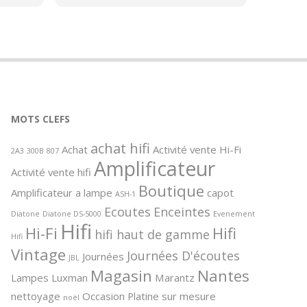
échange entre passionnés de hifi.
de
Merci beaucoup de ces bons
i
moments.
tenez
el
G qui
le de
et
MOTS CLEFS
ance et
achat hifi
Achat
Activité vente Hi-Fi
 de la
2A3
300B
807
Amplificateur
icles
Activité vente hifi
 et ce
Boutique
Amplificateur a lampe
capot
l
ASH-1
u
Ecoutes
Enceintes
Diatone
Diatone DS-5000
Evenement
Hifi
Hi-Fi
Hifi
hifi haut de gamme
Hifi
Vintage
Journées D'écoutes
Journées
JBL
Magasin
Nantes
Lampes
Luxman
Marantz
nettoyage
Occasion
Platine sur mesure
noël