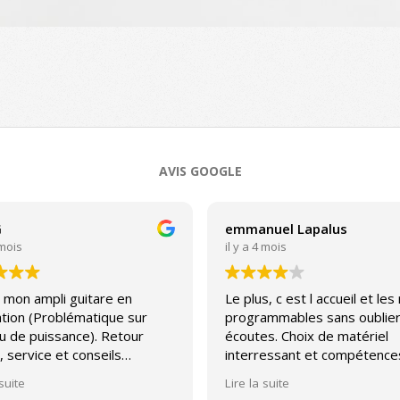
AVIS GOOGLE
G
emmanuel Lapalus
 mois
il y a 4 mois
 mon ampli guitare en
Le plus, c est l accueil et les
tion (Problématique sur
programmables sans oublier
u de puissance). Retour
écoutes. Choix de matériel
, service et conseils
interressant et compétence
able.
avec un peu pour toutes les
 suite
Lire la suite
bourses. Par contre, sav plu