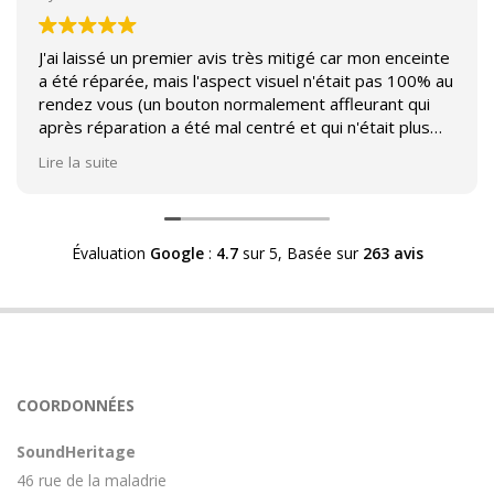
J'ai laissé un premier avis très mitigé car mon enceinte
a été réparée, mais l'aspect visuel n'était pas 100% au
rendez vous (un bouton normalement affleurant qui
après réparation a été mal centré et qui n'était plus
affleurant).
Lire la suite
Suite à mon commentaire j'ai été appelé par Sound
Héritage afin d'échanger sur mon expérience et on
m'a fourni des explications sur le pourquoi cet aspect
Évaluation
Google
:
4.7
sur 5,
Basée sur
263 avis
visuel.
Après explication il s'avère que le switch de mon
enceinte n'est plus fabriqué (et donc vendu) et que
l'entreprise a adapté un switch du marché sur mon
enceinte.
Avoir ce genre d'explication est utile et valorisant pour
COORDONNÉES
l'entreprise, n'hésitez pas à en parler lorsque vous
rendez le matériel.
SoundHeritage
46 rue de la maladrie