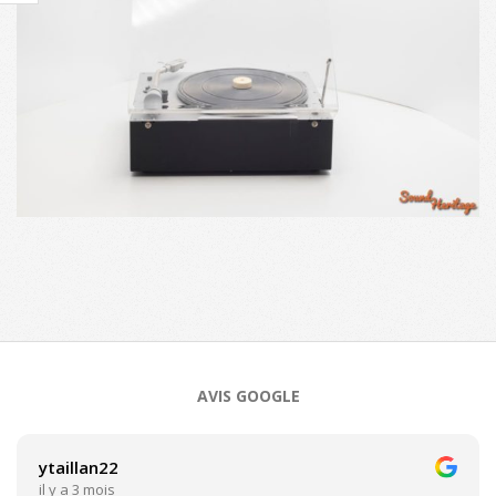
2023-
09-
28
AVIS GOOGLE
ytaillan22
il y a 3 mois