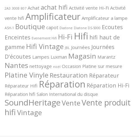
achat hifi
Achat
Activité vente Hi-Fi
Activité
2A3
300B
807
Amplificateur
vente hifi
Amplificateur a lampe
Boutique
Ecoutes
capot
ASH-1
Diatone
Diatone DS-5000
Hifi
Hi-Fi
Enceintes
hifi haut de
Evenement Hifi
Hifi Vintage
gamme
Journées
Journées
JBL
Magasin
D'écoutes
Lampes
Luxman
Marantz
Nantes
nettoyage
Occasion
Platine sur mesure
noël
Platine Vinyle
Restauration
Réparateur
Réparation
Réparation Hi-Fi
Réparateur Hifi
Réparation hifi
Salon International du disque
SoundHeritage
Vente produit
Vente
hifi
Vintage