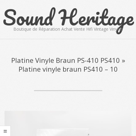
Sound Heritage
Skip
to
content
Boutique de Réparation Achat Vente Hifi Vintage Vinyles
Primary
Navigation
Menu
Platine Vinyle Braun PS-410 PS410 »
Platine vinyle braun PS410 – 10