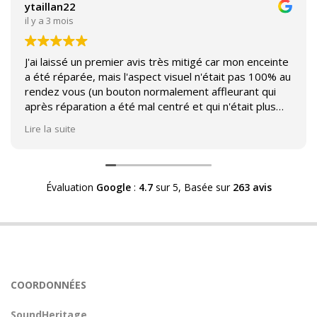
ytaillan22
il y a 3 mois
J'ai laissé un premier avis très mitigé car mon enceinte
a été réparée, mais l'aspect visuel n'était pas 100% au
rendez vous (un bouton normalement affleurant qui
après réparation a été mal centré et qui n'était plus
affleurant).
Lire la suite
Suite à mon commentaire j'ai été appelé par Sound
Héritage afin d'échanger sur mon expérience et on
m'a fourni des explications sur le pourquoi cet aspect
Évaluation
Google
:
4.7
sur 5,
Basée sur
263 avis
visuel.
Après explication il s'avère que le switch de mon
enceinte n'est plus fabriqué (et donc vendu) et que
l'entreprise a adapté un switch du marché sur mon
enceinte.
Avoir ce genre d'explication est utile et valorisant pour
COORDONNÉES
l'entreprise, n'hésitez pas à en parler lorsque vous
rendez le matériel.
SoundHeritage