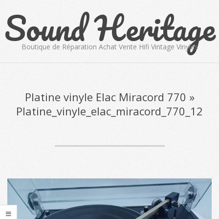
Sound Heritage
Skip
to
content
Boutique de Réparation Achat Vente Hifi Vintage Vinyles
Primary
Navigation
Menu
Platine vinyle Elac Miracord 770 »
Platine_vinyle_elac_miracord_770_12