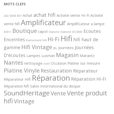
MOTS CLEFS
achat hifi
Achat
Activité vente Hi-Fi
Activité
2A3
300B
807
Amplificateur
vente hifi
Amplificateur a lampe
Boutique
Ecoutes
capot
ASH-1
Diatone
Diatone DS-5000
Hifi
Hi-Fi
Enceintes
hifi haut de
Evenement Hifi
Hifi Vintage
gamme
Journées
Journées
JBL
Magasin
D'écoutes
Lampes
Luxman
Marantz
Nantes
nettoyage
Occasion
Platine sur mesure
noël
Platine Vinyle
Restauration
Réparateur
Réparation
Réparation Hi-Fi
Réparateur Hifi
Réparation hifi
Salon International du disque
SoundHeritage
Vente produit
Vente
hifi
Vintage