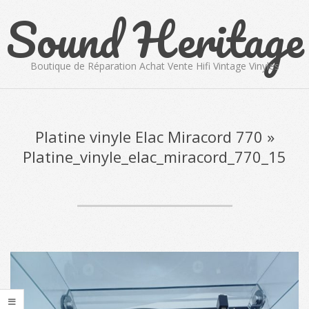
Sound Heritage
Skip
to
content
Boutique de Réparation Achat Vente Hifi Vintage Vinyles
Primary
Navigation
Menu
Platine vinyle Elac Miracord 770 »
Platine_vinyle_elac_miracord_770_15