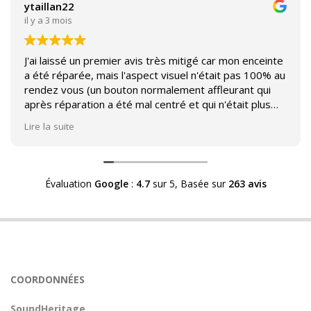
ytaillan22
il y a 3 mois
J'ai laissé un premier avis très mitigé car mon enceinte
a été réparée, mais l'aspect visuel n'était pas 100% au
rendez vous (un bouton normalement affleurant qui
après réparation a été mal centré et qui n'était plus
affleurant).
Lire la suite
Suite à mon commentaire j'ai été appelé par Sound
Héritage afin d'échanger sur mon expérience et on
m'a fourni des explications sur le pourquoi cet aspect
Évaluation
Google
:
4.7
sur 5,
Basée sur
263 avis
visuel.
Après explication il s'avère que le switch de mon
enceinte n'est plus fabriqué (et donc vendu) et que
l'entreprise a adapté un switch du marché sur mon
enceinte.
Avoir ce genre d'explication est utile et valorisant pour
COORDONNÉES
l'entreprise, n'hésitez pas à en parler lorsque vous
rendez le matériel.
SoundHeritage