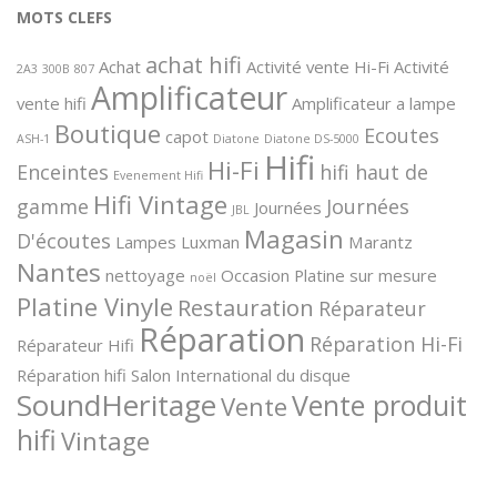
MOTS CLEFS
achat hifi
Achat
Activité vente Hi-Fi
Activité
2A3
300B
807
Amplificateur
vente hifi
Amplificateur a lampe
Boutique
Ecoutes
capot
ASH-1
Diatone
Diatone DS-5000
Hifi
Hi-Fi
Enceintes
hifi haut de
Evenement Hifi
Hifi Vintage
gamme
Journées
Journées
JBL
Magasin
D'écoutes
Lampes
Luxman
Marantz
Nantes
nettoyage
Occasion
Platine sur mesure
noël
Platine Vinyle
Restauration
Réparateur
Réparation
Réparation Hi-Fi
Réparateur Hifi
Réparation hifi
Salon International du disque
SoundHeritage
Vente produit
Vente
hifi
Vintage