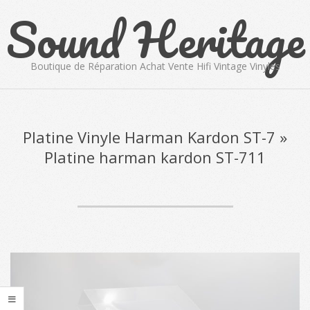
Sound Heritage
Skip
to
content
Boutique de Réparation Achat Vente Hifi Vintage Vinyles
Primary
Navigation
Menu
Platine Vinyle Harman Kardon ST-7 »
Platine harman kardon ST-711