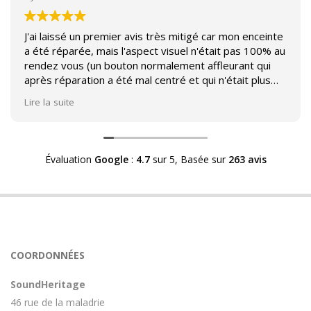
J'ai laissé un premier avis très mitigé car mon enceinte
a été réparée, mais l'aspect visuel n'était pas 100% au
rendez vous (un bouton normalement affleurant qui
après réparation a été mal centré et qui n'était plus
affleurant).
Lire la suite
Suite à mon commentaire j'ai été appelé par Sound
Héritage afin d'échanger sur mon expérience et on
m'a fourni des explications sur le pourquoi cet aspect
Évaluation
Google
:
4.7
sur 5,
Basée sur
263 avis
visuel.
Après explication il s'avère que le switch de mon
enceinte n'est plus fabriqué (et donc vendu) et que
l'entreprise a adapté un switch du marché sur mon
enceinte.
Avoir ce genre d'explication est utile et valorisant pour
COORDONNÉES
l'entreprise, n'hésitez pas à en parler lorsque vous
rendez le matériel.
SoundHeritage
46 rue de la maladrie