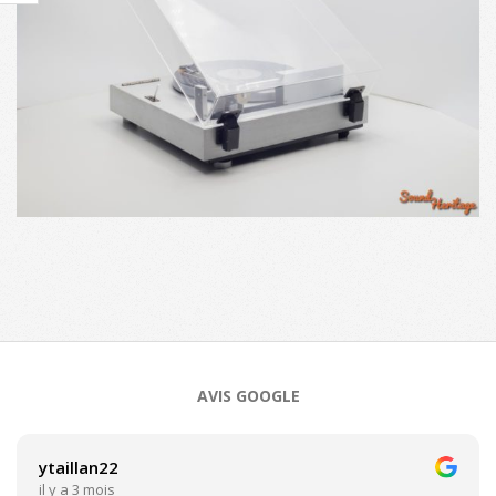
2023-
09-
28
AVIS GOOGLE
ytaillan22
il y a 3 mois