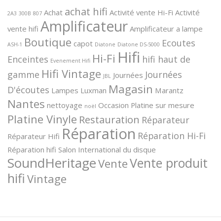
achat hifi
Achat
Activité vente Hi-Fi
Activité
2A3
300B
807
Amplificateur
vente hifi
Amplificateur a lampe
Boutique
Ecoutes
capot
ASH-1
Diatone
Diatone DS-5000
Hifi
Hi-Fi
Enceintes
hifi haut de
Evenement Hifi
Hifi Vintage
gamme
Journées
Journées
JBL
Magasin
D'écoutes
Lampes
Luxman
Marantz
Nantes
nettoyage
Occasion
Platine sur mesure
noël
Platine Vinyle
Restauration
Réparateur
Réparation
Réparation Hi-Fi
Réparateur Hifi
Réparation hifi
Salon International du disque
SoundHeritage
Vente produit
Vente
hifi
Vintage