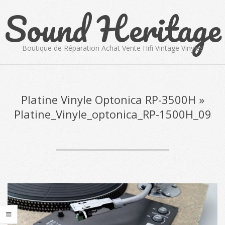
Sound Heritage
Skip
to
content
Boutique de Réparation Achat Vente Hifi Vintage Vinyles
Primary
Navigation
Menu
Platine Vinyle Optonica RP-3500H »
Platine_Vinyle_optonica_RP-1500H_09