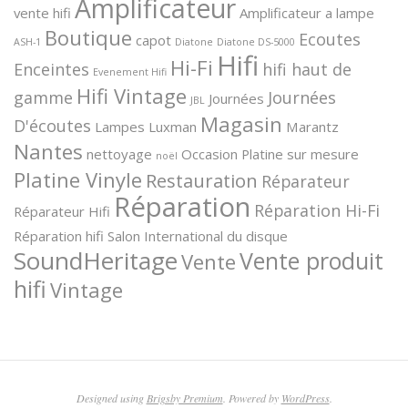
Amplificateur
vente hifi
Amplificateur a lampe
Boutique
Ecoutes
capot
ASH-1
Diatone
Diatone DS-5000
Hifi
Hi-Fi
Enceintes
hifi haut de
Evenement Hifi
Hifi Vintage
gamme
Journées
Journées
JBL
Magasin
D'écoutes
Lampes
Luxman
Marantz
Nantes
nettoyage
Occasion
Platine sur mesure
noël
Platine Vinyle
Restauration
Réparateur
Réparation
Réparation Hi-Fi
Réparateur Hifi
Réparation hifi
Salon International du disque
SoundHeritage
Vente produit
Vente
hifi
Vintage
Designed using
Brigsby Premium
. Powered by
WordPress
.