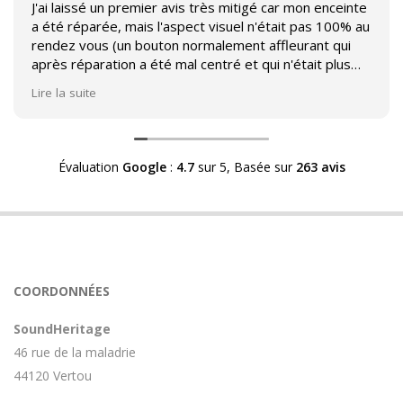
J'ai laissé un premier avis très mitigé car mon enceinte
a été réparée, mais l'aspect visuel n'était pas 100% au
rendez vous (un bouton normalement affleurant qui
après réparation a été mal centré et qui n'était plus
affleurant).
Lire la suite
Suite à mon commentaire j'ai été appelé par Sound
Héritage afin d'échanger sur mon expérience et on
m'a fourni des explications sur le pourquoi cet aspect
Évaluation
Google
:
4.7
sur 5,
Basée sur
263 avis
visuel.
Après explication il s'avère que le switch de mon
enceinte n'est plus fabriqué (et donc vendu) et que
l'entreprise a adapté un switch du marché sur mon
enceinte.
Avoir ce genre d'explication est utile et valorisant pour
COORDONNÉES
l'entreprise, n'hésitez pas à en parler lorsque vous
rendez le matériel.
SoundHeritage
46 rue de la maladrie
44120 Vertou