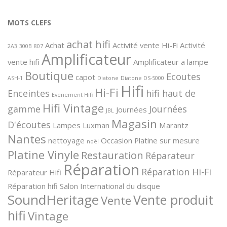
MOTS CLEFS
achat hifi
Achat
Activité vente Hi-Fi
Activité
2A3
300B
807
Amplificateur
vente hifi
Amplificateur a lampe
Boutique
Ecoutes
capot
ASH-1
Diatone
Diatone DS-5000
Hifi
Hi-Fi
Enceintes
hifi haut de
Evenement Hifi
Hifi Vintage
gamme
Journées
Journées
JBL
Magasin
D'écoutes
Lampes
Luxman
Marantz
Nantes
nettoyage
Occasion
Platine sur mesure
noël
Platine Vinyle
Restauration
Réparateur
Réparation
Réparation Hi-Fi
Réparateur Hifi
Réparation hifi
Salon International du disque
SoundHeritage
Vente produit
Vente
hifi
Vintage