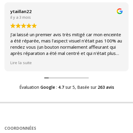
ytaillan22
il y a 3 mois
J'ai laissé un premier avis très mitigé car mon enceinte
a été réparée, mais l'aspect visuel n'était pas 100% au
rendez vous (un bouton normalement affleurant qui
après réparation a été mal centré et qui n'était plus
affleurant).
Lire la suite
Suite à mon commentaire j'ai été appelé par Sound
Héritage afin d'échanger sur mon expérience et on
m'a fourni des explications sur le pourquoi cet aspect
Évaluation
Google
:
4.7
sur 5,
Basée sur
263 avis
visuel.
Après explication il s'avère que le switch de mon
enceinte n'est plus fabriqué (et donc vendu) et que
l'entreprise a adapté un switch du marché sur mon
enceinte.
Avoir ce genre d'explication est utile et valorisant pour
COORDONNÉES