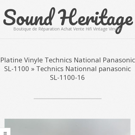
Sound Heritage
Skip
to
content
Boutique de Réparation Achat Vente Hifi Vintage Vinyles
Primary
Navigation
Menu
Platine Vinyle Technics National Panasonic
SL-1100 »
Technics Nationnal panasonic
SL-1100-16