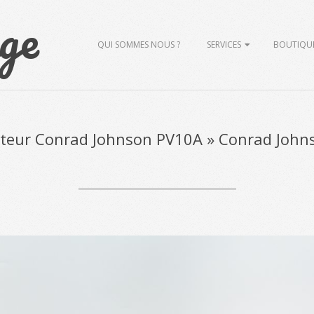
ge
Primary
QUI SOMMES NOUS ?
SERVICES
BOUTIQU
Navigation
Menu
ateur Conrad Johnson PV10A »
Conrad John