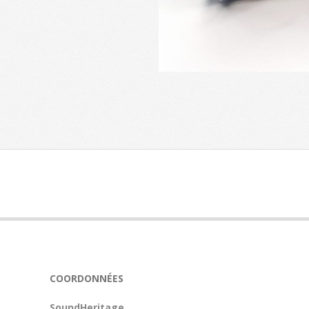
2023-
11-
08
COORDONNÉES
SoundHeritage