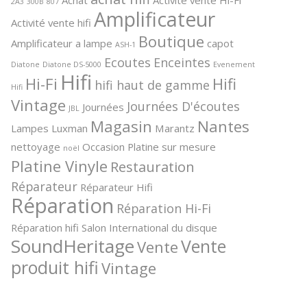
2A3
300B
807
Amplificateur
Activité vente hifi
Boutique
Amplificateur a lampe
capot
ASH-1
Ecoutes
Enceintes
Diatone
Diatone DS-5000
Evenement
Hifi
Hi-Fi
Hifi
hifi haut de gamme
Hifi
Vintage
Journées D'écoutes
Journées
JBL
Magasin
Nantes
Lampes
Luxman
Marantz
nettoyage
Occasion
Platine sur mesure
noël
Platine Vinyle
Restauration
Réparateur
Réparateur Hifi
Réparation
Réparation Hi-Fi
Réparation hifi
Salon International du disque
SoundHeritage
Vente
Vente
produit hifi
Vintage