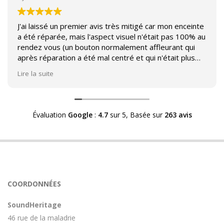
J'ai laissé un premier avis très mitigé car mon enceinte
a été réparée, mais l'aspect visuel n'était pas 100% au
rendez vous (un bouton normalement affleurant qui
après réparation a été mal centré et qui n'était plus
affleurant).
Lire la suite
Suite à mon commentaire j'ai été appelé par Sound
Héritage afin d'échanger sur mon expérience et on
m'a fourni des explications sur le pourquoi cet aspect
Évaluation
Google
:
4.7
sur 5,
Basée sur
263 avis
visuel.
Après explication il s'avère que le switch de mon
enceinte n'est plus fabriqué (et donc vendu) et que
l'entreprise a adapté un switch du marché sur mon
enceinte.
Avoir ce genre d'explication est utile et valorisant pour
COORDONNÉES
l'entreprise, n'hésitez pas à en parler lorsque vous
rendez le matériel.
SoundHeritage
46 rue de la maladrie