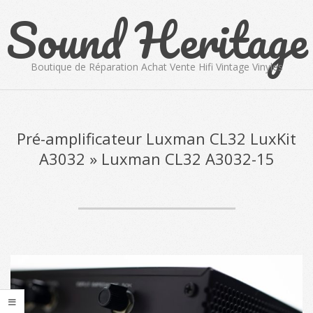
Sound Heritage
Skip
to
content
Boutique de Réparation Achat Vente Hifi Vintage Vinyles
Primary
Navigation
Menu
Pré-amplificateur Luxman CL32 LuxKit
A3032 »
Luxman CL32 A3032-15