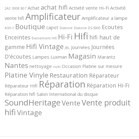
achat hifi
Achat
Activité vente Hi-Fi
Activité
2A3
300B
807
Amplificateur
vente hifi
Amplificateur a lampe
Boutique
Ecoutes
capot
ASH-1
Diatone
Diatone DS-5000
Hifi
Hi-Fi
Enceintes
hifi haut de
Evenement Hifi
Hifi Vintage
gamme
Journées
Journées
JBL
Magasin
D'écoutes
Lampes
Luxman
Marantz
Nantes
nettoyage
Occasion
Platine sur mesure
noël
Platine Vinyle
Restauration
Réparateur
Réparation
Réparation Hi-Fi
Réparateur Hifi
Réparation hifi
Salon International du disque
SoundHeritage
Vente produit
Vente
hifi
Vintage